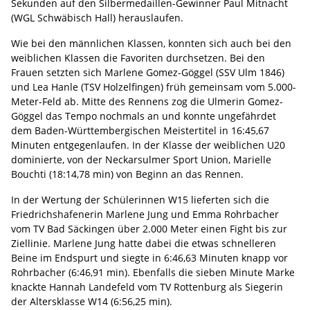
Sekunden auf den Silbermedaillen-Gewinner Paul Mitnacht
(WGL Schwäbisch Hall) herauslaufen.
Wie bei den männlichen Klassen, konnten sich auch bei den
weiblichen Klassen die Favoriten durchsetzen. Bei den
Frauen setzten sich Marlene Gomez-Göggel (SSV Ulm 1846)
und Lea Hanle (TSV Holzelfingen) früh gemeinsam vom 5.000-
Meter-Feld ab. Mitte des Rennens zog die Ulmerin Gomez-
Göggel das Tempo nochmals an und konnte ungefährdet
dem Baden-Württembergischen Meistertitel in 16:45,67
Minuten entgegenlaufen. In der Klasse der weiblichen U20
dominierte, von der Neckarsulmer Sport Union, Marielle
Bouchti (18:14,78 min) von Beginn an das Rennen.
In der Wertung der Schülerinnen W15 lieferten sich die
Friedrichshafenerin Marlene Jung und Emma Rohrbacher
vom TV Bad Säckingen über 2.000 Meter einen Fight bis zur
Ziellinie. Marlene Jung hatte dabei die etwas schnelleren
Beine im Endspurt und siegte in 6:46,63 Minuten knapp vor
Rohrbacher (6:46,91 min). Ebenfalls die sieben Minute Marke
knackte Hannah Landefeld vom TV Rottenburg als Siegerin
der Altersklasse W14 (6:56,25 min).