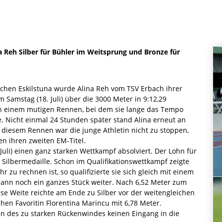
 Reh Silber für Bühler im Weitsprung und Bronze für
chen Eskilstuna wurde Alina Reh vom TSV Erbach ihrer
 Samstag (18. Juli) über die 3000 Meter in 9:12,29
in einem mutigen Rennen, bei dem sie lange das Tempo
e. Nicht einmal 24 Stunden später stand Alina erneut an
i diesem Rennen war die junge Athletin nicht zu stoppen,
en ihren zweiten EM-Titel.
uli) einen ganz starken Wettkampf absolviert. Der Lohn für
 Silbermedaille. Schon im Qualifikationswettkampf zeigte
r zu rechnen ist, so qualifizierte sie sich gleich mit einem
 dann noch ein ganzes Stück weiter. Nach 6,52 Meter zum
iese Weite reichte am Ende zu Silber vor der weitengleichen
en Favoritin Florentina Marincu mit 6,78 Meter.
en des zu starken Rückenwindes keinen Eingang in die