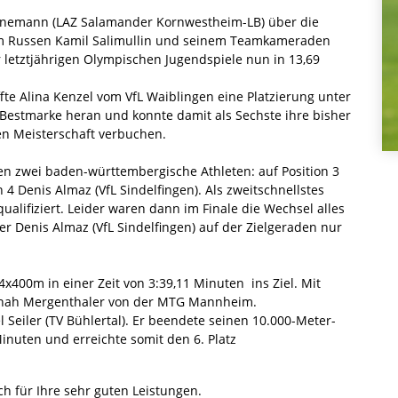
annemann (LAZ Salamander Kornwestheim-LB) über die
m Russen Kamil Salimullin und seinem Teamkameraden
er letztjährigen Olympischen Jugendspiele nun in 13,69
te Alina Kenzel vom VfL Waiblingen eine Platzierung unter
e Bestmarke heran und konnte damit als Sechste ihre bisher
len Meisterschaft verbuchen.
en zwei baden-württembergische Athleten: auf Position 3
n 4 Denis Almaz (VfL Sindelfingen). Als zweitschnellstes
ualifiziert. Leider waren dann im Finale die Wechsel alles
fer Denis Almaz (VfL Sindelfingen) auf der Zielgeraden nur
r 4x400m in einer Zeit von 3:39,11 Minuten ins Ziel. Mit
nnah Mergenthaler von der MTG Mannheim.
l Seiler (TV Bühlertal). Er beendete seinen 10.000-Meter-
inuten und erreichte somit den 6. Platz
ch für Ihre sehr guten Leistungen.