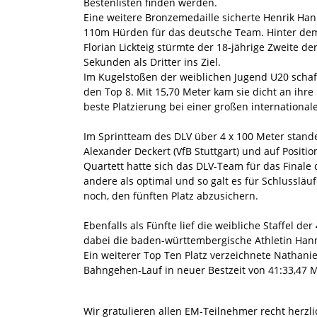
Bestenlisten finden werden.
Eine weitere Bronzemedaille sicherte Henrik H
110m Hürden für das deutsche Team. Hinter de
Florian Lickteig stürmte der 18-jährige Zweite d
Sekunden als Dritter ins Ziel.
Im Kugelstoßen der weiblichen Jugend U20 schaff
den Top 8. Mit 15,70 Meter kam sie dicht an ihr
beste Platzierung bei einer großen internationa
Im Sprintteam des DLV über 4 x 100 Meter stand
Alexander Deckert (VfB Stuttgart) und auf Positio
Quartett hatte sich das DLV-Team für das Finale q
andere als optimal und so galt es für Schlussläu
noch, den fünften Platz abzusichern.
Ebenfalls als Fünfte lief die weibliche Staffel de
dabei die baden-württembergische Athletin Ha
Ein weiterer Top Ten Platz verzeichnete Nathanie
Bahngehen-Lauf in neuer Bestzeit von 41:33,47 M
Wir gratulieren allen EM-Teilnehmer recht herzli