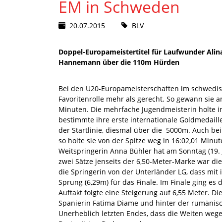
EM in Schweden
20.07.2015
BLV
Doppel-Europameistertitel für Laufwunder Alina
Hannemann über die 110m Hürden
Bei den U20-Europameisterschaften im schwedis
Favoritenrolle mehr als gerecht. So gewann sie am
Minuten. Die mehrfache Jugendmeisterin holte 
bestimmte ihre erste internationale Goldmedaill
der Startlinie, diesmal über die 5000m. Auch be
so holte sie von der Spitze weg in 16:02,01 Minut
Weitspringerin Anna Bühler hat am Sonntag (19. J
zwei Sätze jenseits der 6,50-Meter-Marke war die
die Springerin von der Unterländer LG, dass mit ih
Sprung (6,29m) für das Finale. Im Finale ging es
Auftakt folgte eine Steigerung auf 6,55 Meter. D
Spanierin Fatima Diame und hinter der rumänisch
Unerheblich letzten Endes, dass die Weiten weg