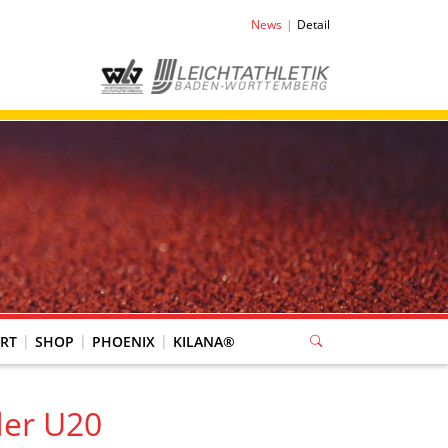
News
Detail
RT
SHOP
PHOENIX
KILANA®
der U20