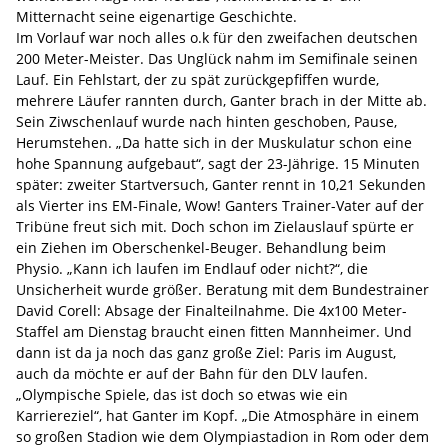
Mitternacht seine eigenartige Geschichte.
Im Vorlauf war noch alles o.k für den zweifachen deutschen
200 Meter-Meister. Das Unglück nahm im Semifinale seinen
Lauf. Ein Fehlstart, der zu spät zurückgepfiffen wurde,
mehrere Läufer rannten durch, Ganter brach in der Mitte ab.
Sein Ziwschenlauf wurde nach hinten geschoben, Pause,
Herumstehen. „Da hatte sich in der Muskulatur schon eine
hohe Spannung aufgebaut“, sagt der 23-Jährige. 15 Minuten
später: zweiter Startversuch, Ganter rennt in 10,21 Sekunden
als Vierter ins EM-Finale, Wow! Ganters Trainer-Vater auf der
Tribüne freut sich mit. Doch schon im Zielauslauf spürte er
ein Ziehen im Oberschenkel-Beuger. Behandlung beim
Physio. „Kann ich laufen im Endlauf oder nicht?“, die
Unsicherheit wurde größer. Beratung mit dem Bundestrainer
David Corell: Absage der Finalteilnahme. Die 4x100 Meter-
Staffel am Dienstag braucht einen fitten Mannheimer. Und
dann ist da ja noch das ganz große Ziel: Paris im August,
auch da möchte er auf der Bahn für den DLV laufen.
„Olympische Spiele, das ist doch so etwas wie ein
Karriereziel“, hat Ganter im Kopf. „Die Atmosphäre in einem
so großen Stadion wie dem Olympiastadion in Rom oder dem