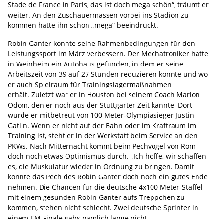
Stade de France in Paris, das ist doch mega schön“, träumt er
weiter. An den Zuschauermassen vorbei ins Stadion zu
kommen hatte ihn schon „mega“ beeindruckt.
Robin Ganter konnte seine Rahmenbedingungen für den
Leistungssport im März verbessern. Der Mechatroniker hatte
in Weinheim ein Autohaus gefunden, in dem er seine
Arbeitszeit von 39 auf 27 Stunden reduzieren konnte und wo
er auch Spielraum für Trainingslagermaßnahmen
erhält. Zuletzt war er in Houston bei seinem Coach Marlon
Odom, den er noch aus der Stuttgarter Zeit kannte. Dort
wurde er mitbetreut von 100 Meter-Olympiasieger Justin
Gatlin. Wenn er nicht auf der Bahn oder im Kraftraum im
Training ist, steht er in der Werkstatt beim Service an den
PKWs. Nach Mitternacht kommt beim Pechvogel von Rom
doch noch etwas Optimismus durch. „Ich hoffe, wir schaffen
es, die Muskulatur wieder in Ordnung zu bringen. Damit
könnte das Pech des Robin Ganter doch noch ein gutes Ende
nehmen. Die Chancen für die deutsche 4x100 Meter-Staffel
mit einem gesunden Robin Ganter aufs Treppchen zu
kommen, stehen nicht schlecht. Zwei deutsche Sprinter in
einem EM-Finale gabs nämlich lange nicht.