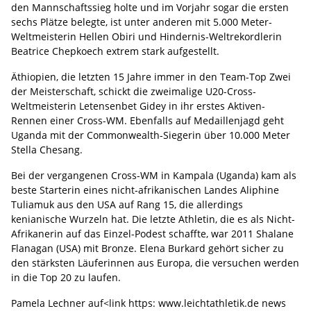
den Mannschaftssieg holte und im Vorjahr sogar die ersten
sechs Plätze belegte, ist unter anderen mit 5.000 Meter-
Weltmeisterin Hellen Obiri und Hindernis-Weltrekordlerin
Beatrice Chepkoech extrem stark aufgestellt.
Äthiopien, die letzten 15 Jahre immer in den Team-Top Zwei
der Meisterschaft, schickt die zweimalige U20-Cross-
Weltmeisterin Letensenbet Gidey in ihr erstes Aktiven-
Rennen einer Cross-WM. Ebenfalls auf Medaillenjagd geht
Uganda mit der Commonwealth-Siegerin über 10.000 Meter
Stella Chesang.
Bei der vergangenen Cross-WM in Kampala (Uganda) kam als
beste Starterin eines nicht-afrikanischen Landes Aliphine
Tuliamuk aus den USA auf Rang 15, die allerdings
kenianische Wurzeln hat. Die letzte Athletin, die es als Nicht-
Afrikanerin auf das Einzel-Podest schaffte, war 2011 Shalane
Flanagan (USA) mit Bronze. Elena Burkard gehört sicher zu
den stärksten Läuferinnen aus Europa, die versuchen werden
in die Top 20 zu laufen.
Pamela Lechner auf<link https: www.leichtathletik.de news