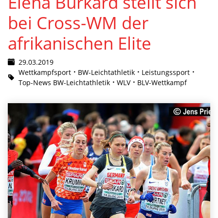
Elena Burkard stellt sich
bei Cross-WM der
afrikanischen Elite
29.03.2019
Wettkampfsport
BW-Leichtathletik
Leistungssport
Top-News BW-Leichtathletik
WLV
BLV-Wettkampf