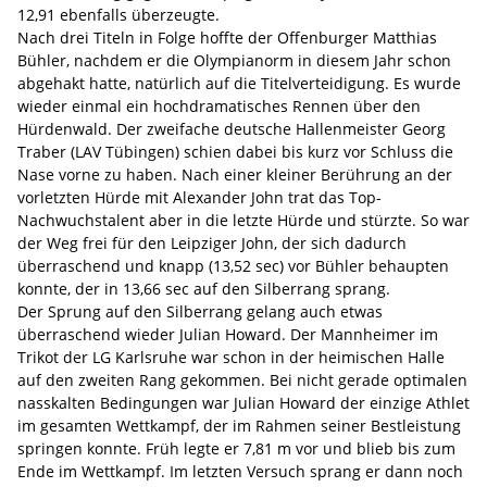
12,91 ebenfalls überzeugte.
Nach drei Titeln in Folge hoffte der Offenburger Matthias
Bühler, nachdem er die Olympianorm in diesem Jahr schon
abgehakt hatte, natürlich auf die Titelverteidigung. Es wurde
wieder einmal ein hochdramatisches Rennen über den
Hürdenwald. Der zweifache deutsche Hallenmeister Georg
Traber (LAV Tübingen) schien dabei bis kurz vor Schluss die
Nase vorne zu haben. Nach einer kleiner Berührung an der
vorletzten Hürde mit Alexander John trat das Top-
Nachwuchstalent aber in die letzte Hürde und stürzte. So war
der Weg frei für den Leipziger John, der sich dadurch
überraschend und knapp (13,52 sec) vor Bühler behaupten
konnte, der in 13,66 sec auf den Silberrang sprang.
Der Sprung auf den Silberrang gelang auch etwas
überraschend wieder Julian Howard. Der Mannheimer im
Trikot der LG Karlsruhe war schon in der heimischen Halle
auf den zweiten Rang gekommen. Bei nicht gerade optimalen
nasskalten Bedingungen war Julian Howard der einzige Athlet
im gesamten Wettkampf, der im Rahmen seiner Bestleistung
springen konnte. Früh legte er 7,81 m vor und blieb bis zum
Ende im Wettkampf. Im letzten Versuch sprang er dann noch