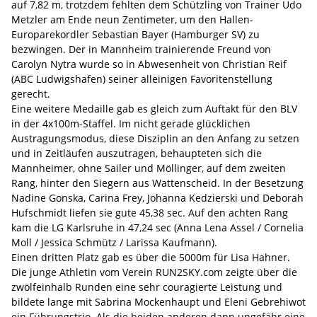
auf 7,82 m, trotzdem fehlten dem Schützling von Trainer Udo
Metzler am Ende neun Zentimeter, um den Hallen-
Europarekordler Sebastian Bayer (Hamburger SV) zu
bezwingen. Der in Mannheim trainierende Freund von
Carolyn Nytra wurde so in Abwesenheit von Christian Reif
(ABC Ludwigshafen) seiner alleinigen Favoritenstellung
gerecht.
Eine weitere Medaille gab es gleich zum Auftakt für den BLV
in der 4x100m-Staffel. Im nicht gerade glücklichen
Austragungsmodus, diese Disziplin an den Anfang zu setzen
und in Zeitläufen auszutragen, behaupteten sich die
Mannheimer, ohne Sailer und Möllinger, auf dem zweiten
Rang, hinter den Siegern aus Wattenscheid. In der Besetzung
Nadine Gonska, Carina Frey, Johanna Kedzierski und Deborah
Hufschmidt liefen sie gute 45,38 sec. Auf den achten Rang
kam die LG Karlsruhe in 47,24 sec (Anna Lena Assel / Cornelia
Moll / Jessica Schmütz / Larissa Kaufmann).
Einen dritten Platz gab es über die 5000m für Lisa Hahner.
Die junge Athletin vom Verein RUN2SKY.com zeigte über die
zwölfeinhalb Runden eine sehr couragierte Leistung und
bildete lange mit Sabrina Mockenhaupt und Eleni Gebrehiwot
ein Führungstrio. Als die beiden anderen dann ungefähr eine