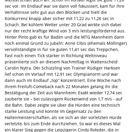
sec vor. Im Endlauf war sie dann voll fokussiert, kam für ihre
Verhältnisse sehr gut aus den Blöcken und hielt die
Konkurrenz knapp aber sicher mit 11,22 zu 11,26 sec in
Schach. Bei kühlem Wetter unter 20 Grad wirkte sich dabei
nur der recht kräftige Wind von 3 m/s leistungsfördernd aus.
Hinter Pinto gab es für Baden und die MTG Mannheim dann
noch einmal Grund zu jubeln: Anne Cibis (ehemals Möllinger)
vervollständigte in für sie guten 11,41 sec das Treppchen.
Fast noch einen Tick stärker in Richtung Weltniveau
präsentierte sich an diesem Nachmittag in Wattenscheid
Carolin Nytra. Der Schützling von Trainer Rüdiger Harksen
lief schon im Vorlauf mit 12,91 sec Olympianorm und war
dann auch im Endlauf „top“ konzentriert. Eine Woche nach
ihrem Freiluft-Comeback nach 22 Monaten gelang ihr die
Bestätigung der Zeit aus Mannheim: Exakt wieder 12,74 sec
zauberte sie – bei zulässigem Rückenwind von 1,7 m/s - auf
die Bahn. Dabei zeigte sie über die Hürden eine technisch
starke Leistung und konnte im Gegensatz zu den
Hallenmeisterschaften, als sie sich an der vorletzten Hürde
verletzte, bis zum Ende durchziehen. So war es dieses Mal
ein klarer Sieg gegen die Leipzigerin Cindy Roleder, die in