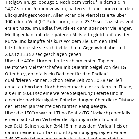
Titelgewinn, geliebäugelt. Nach dem Vorlauf in dem sie in
24,07 sec ihr Rennen gewann, hatten sich aber andere in den
Blickpunkt geschoben. Allen voran die Viertplatzierte über
100m Inna Weit (LC Paderborn), die in 23,19 sec Tagesbestzeit
erzielt hatte. Im Endlauf wurde es dann aber sehr viel enger.
Möllinger kam mit der späteren Meisterin gleichauf aus der
Kurve und kämpfte bis kurz vor dem Ziel um den Titel,
letztlich musste sie sich bei leichtem Gegenwind aber mit
23,73 zu 23,52 sec geschlagen geben.
Über die 400m Hürden hatte sich am ersten Tag der
Deutschen Meisterschaften mit Quentin Seigel von der LG
Offenburg ebenfalls ein Badener für den Endlauf
qualifizieren können. Schon seine Zeit von 50,88 sec ließ
dabei aufhorchen. Noch besser machte er es dann im Finale,
als er in 50,43 sec eine weitere Steigerung lieferte und in
einer der hochklassigsten Entscheidungen über diese Distanz
der letzten Jahrzehnte den fünften Rang belegte.
Über die 1500m war mit Timo Benitz (TG Stockach) ebenfalls
einem badischen Vertreter der Sprung in den Endlauf
geglückt. Seinen guten 3:44,18 min aus dem Vorlauf ließ er
dann in einem von Taktik und Spannung geprägten Finale
3:48,07 min folgen und schob sich damit auf den siebten