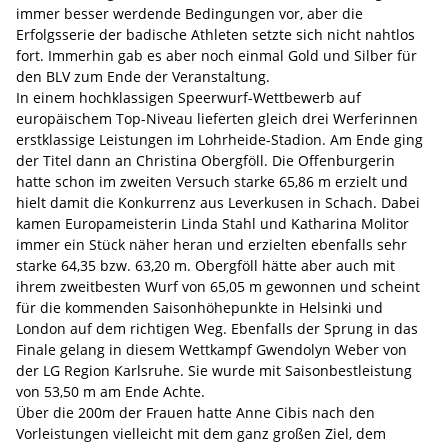
immer besser werdende Bedingungen vor, aber die
Erfolgsserie der badische Athleten setzte sich nicht nahtlos
fort. Immerhin gab es aber noch einmal Gold und Silber für
den BLV zum Ende der Veranstaltung.
In einem hochklassigen Speerwurf-Wettbewerb auf
europäischem Top-Niveau lieferten gleich drei Werferinnen
erstklassige Leistungen im Lohrheide-Stadion. Am Ende ging
der Titel dann an Christina Obergföll. Die Offenburgerin
hatte schon im zweiten Versuch starke 65,86 m erzielt und
hielt damit die Konkurrenz aus Leverkusen in Schach. Dabei
kamen Europameisterin Linda Stahl und Katharina Molitor
immer ein Stück näher heran und erzielten ebenfalls sehr
starke 64,35 bzw. 63,20 m. Obergföll hätte aber auch mit
ihrem zweitbesten Wurf von 65,05 m gewonnen und scheint
für die kommenden Saisonhöhepunkte in Helsinki und
London auf dem richtigen Weg. Ebenfalls der Sprung in das
Finale gelang in diesem Wettkampf Gwendolyn Weber von
der LG Region Karlsruhe. Sie wurde mit Saisonbestleistung
von 53,50 m am Ende Achte.
Über die 200m der Frauen hatte Anne Cibis nach den
Vorleistungen vielleicht mit dem ganz großen Ziel, dem