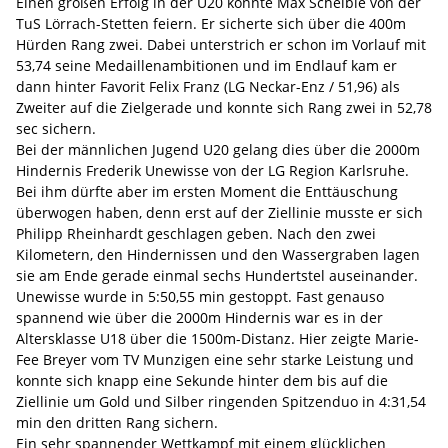
Einen großen Erfolg in der U20 konnte Max Scheible von der
TuS Lörrach-Stetten feiern. Er sicherte sich über die 400m
Hürden Rang zwei. Dabei unterstrich er schon im Vorlauf mit
53,74 seine Medaillenambitionen und im Endlauf kam er
dann hinter Favorit Felix Franz (LG Neckar-Enz / 51,96) als
Zweiter auf die Zielgerade und konnte sich Rang zwei in 52,78
sec sichern.
Bei der männlichen Jugend U20 gelang dies über die 2000m
Hindernis Frederik Unewisse von der LG Region Karlsruhe.
Bei ihm dürfte aber im ersten Moment die Enttäuschung
überwogen haben, denn erst auf der Ziellinie musste er sich
Philipp Rheinhardt geschlagen geben. Nach den zwei
Kilometern, den Hindernissen und den Wassergraben lagen
sie am Ende gerade einmal sechs Hundertstel auseinander.
Unewisse wurde in 5:50,55 min gestoppt. Fast genauso
spannend wie über die 2000m Hindernis war es in der
Altersklasse U18 über die 1500m-Distanz. Hier zeigte Marie-
Fee Breyer vom TV Munzigen eine sehr starke Leistung und
konnte sich knapp eine Sekunde hinter dem bis auf die
Ziellinie um Gold und Silber ringenden Spitzenduo in 4:31,54
min den dritten Rang sichern.
Ein sehr spannender Wettkampf mit einem glücklichen