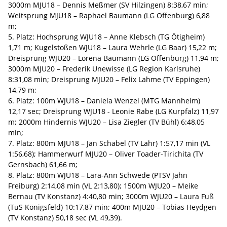
3000m MJU18 – Dennis Meßmer (SV Hilzingen) 8:38,67 min;
Weitsprung MJU18 – Raphael Baumann (LG Offenburg) 6,88
m;
5. Platz: Hochsprung WJU18 – Anne Klebsch (TG Ötigheim)
1,71 m; Kugelstoßen WJU18 – Laura Wehrle (LG Baar) 15,22 m;
Dreisprung WJU20 – Lorena Baumann (LG Offenburg) 11,94 m;
3000m MJU20 – Frederik Unewisse (LG Region Karlsruhe)
8:31,08 min; Dreisprung MJU20 – Felix Lahme (TV Eppingen)
14,79 m;
6. Platz: 100m WJU18 – Daniela Wenzel (MTG Mannheim)
12,17 sec; Dreisprung WJU18 - Leonie Rabe (LG Kurpfalz) 11,97
m; 2000m Hindernis WJU20 – Lisa Ziegler (TV Bühl) 6:48,05
min;
7. Platz: 800m MJU18 – Jan Schabel (TV Lahr) 1:57,17 min (VL
1:56,68); Hammerwurf MJU20 – Oliver Toader-Tirichita (TV
Gernsbach) 61,66 m;
8. Platz: 800m WJU18 – Lara-Ann Schwede (PTSV Jahn
Freiburg) 2:14,08 min (VL 2:13,80); 1500m WJU20 – Meike
Bernau (TV Konstanz) 4:40,80 min; 3000m WJU20 – Laura Fuß
(TuS Königsfeld) 10:17,87 min; 400m MJU20 – Tobias Heydgen
(TV Konstanz) 50,18 sec (VL 49,39).