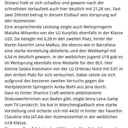
Distanz hielt er sich schadlos und gewann nach der
schnellsten Vorlaufzeit auch hier deutlich mit 21,28 sec. Fast
zwei Zehntel betrug in diesem Endlauf sein Vorsprung auf
den Vizemeister.
Eine ansprechende Leistung zeigte auch Weitspringerin
Malaika Mihambo von der LG Kurpfalz ebenfalls in der Klasse
U20. Sie belegte mit 6,28 m den zweiten Platz, hinter der
klaren Favoritin Lena Malkus, die ebenso wie in Barcelona
eine starke Vorstellung ablieferte, und den Wettkampf mit
6,54 m deutlich gewann. In der weiblichen Jugend U18 gab es
im Weitsprung ebenfalls eine Medaille für den BLV. Hier
konnte Saskia Kossmann von der LG Ortenau Nord mit 5,91 m
den dritten Platz für sich verbuchen. Dabei setzte sie sich
aufgrund des besseren zweiten Versuchs gegen die
Viertplatzierte Springerin Anika Biehl aus Jena durch.
Dass es hinter Shanice Craft weitere ambitionierte
Diskuswerferinnen aus Baden gibt, zeigte Anna Lena Gamp
vom TV Lenzkirch. Sie bot in Mönchengladbach eine starke
Vorstellung und sicherte sich mit 44,02 m hinter der Favoritin
Claudine Vita (47,44) den Vizemeistertitel in der weiblichen
U18-Klasse.