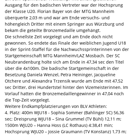
Ausgang für den badischen Vertreter war der Hochsprung
der Klasse U20. Florian Bayer von der MTG Mannheim
überquerte 2,03 m und war am Ende versuchs- und
höhengleich Dritter mit einem Springer aus Würzburg und
bekam die geteilte Bronzemedaille umgehängt.
Die schnellste Zeit vorgelegt und am Ende doch nicht
gewonnen. So endete das Finale der weiblichen Jugend U18
in der Sprint-Staffel für die Nachwuchssprinterinnen von der
Startgemeinschaft MTG Mannheim/LAZ Mosbach. Der SC
Neubrandenburg holte sich am Ende in 47,34 sec den Titel
über die 4x100m. Die badische Startgemeinschaft in der
Besetzung Daniela Wenzel, Petra Heininger, Jacqueline
Otchere und Alexandra Trzensik wurde am Ende mit 47,52
sec Dritter, drei Hundertstel hinter den Vizemeisterinnen. Im
Vorlauf hatten die Bronzemedaillengewinner in 47,04 noch
die Top-Zeit vorgelegt.
Weitere Endkampfplatzierungen von BLV Athleten:
4. Platz: 400m WJU18 - Sophia Sommer (Bahlinger SC) 56,36
sec; Dreisprung WJU18 – Sina Grummel (TV Bühl) 12,11 m;
1500m WJU20 – Hanna Hoss (LC Rothaus) 4:38,41 min;
Hochsprung WJU20 – Jossie Graumann (TV Konstanz) 1,73 m;