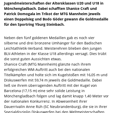
Jugendmeisterschaften der Altersklassen U20 und U18 in
Mönchengladbach. Dabei schafften Shanice Craft und
Patrick Domogala im Trikot der MTG Mannheim jeweils
einen Doppelsieg und Bodo Göder gewann die Goldmedaille
für den Sportring Yburg Steinbach.
Neben den fünf goldenen Medaillen gab es noch vier
silberne und drei bronzene Umhänger für den Badischen
Leichtathletik-Verband. Meisterehren blieben den jungen
BLV-Athleten in der Klasse U18 allerdings versagt. Dies trübt
die sonst guten Aussichten etwas.
Shanice Craft (MTG Mannheim) glänzte nach ihrem
erfolgreichen WM-Auftritt auch bei den nationalen
Titelkämpfen und holte sich im Kugelstoßen mit 16,05 m und
Diskuswerfen mit 59,74 m jeweils die Goldmedaille. Dabei
ließ sie ihrem überragenden Auftritt mit der Kugel von
Barcelona (17,15 m) eine sehr solide Leistung in
Mönchengladbach folgen und lag damit knapp 1,40 Meter vor
der nationalen Konkurrenz. In Abwesenheit ihrer
Dauerrivalin Anne Rüh (SC Neubrandenburg), die sie in ihrer
Spezialdisziplin Diskuswerfen bei den Weltmeisterschaften