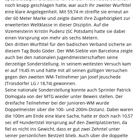
noch knapp geschlagen hatte, war auch ihr zweiter Wurftitel
eine klare Angelegenheit. Mit 59,74 m streifte sie erneut an
der 60 Meter Marke und zeigte damit ihre Zugehörigkeit zur
erweiterten Weltklasse in dieser Disziplin. Auf die
Vizemeisterin Kristin Pudenz (SC Potsdam) hatte sie dabei
einen Vorsprung von mehr als sechs Metern.
Den dritten Wurftitel für den badischen Verband sicherte an
diesem Tag Bodo Göder. Der WM-Siebte von Barcelona zeigte
auch bei den nationalen Jugendmeisterschaften seine
derzeitige Sonderstellung. In seinem weitesten Versuch kam
er auf 19,45 m und hätte mit all seinen gültigen Versuchen
gegen den zweiten WM-Teilnehmer Jan Josef Jeuschede
(Troisdorfer LG / 18,74) gewonnen.
Seine nationale Sonderstellung konnte auch Sprinter Patrick
Domogala von der MTG wieder unter Beweis stellen. Der
dreifache Teilnehmer bei der Junioren-WM wurde
Doppelmeister über die 100- und 200m-Distanz. Dabei waren
die 100m am Ende eine klare Sache, hatte er doch nach 10,57
sec elf Hundertstel Vorsprung auf den Zweitplatzierten, da
fiel es nicht ins Gewicht, dass er gut zwei Zehntel unter
seiner persönlichen Bestzeit blieb. Auch über die doppelte