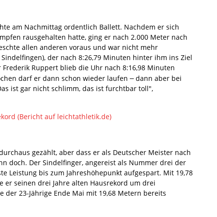
hte am Nachmittag ordentlich Ballett. Nachdem er sich
pfen rausgehalten hatte, ging er nach 2.000 Meter nach
reschte allen anderen voraus und war nicht mehr
Sindelfingen), der nach 8:26,79 Minuten hinter ihm ins Ziel
 Frederik Ruppert blieb die Uhr nach 8:16,98 Minuten
ochen darf er dann schon wieder laufen
dann aber bei
–
s ist gar nicht schlimm, das ist furchtbar toll",
ord (Bericht auf leichtathletik.de)
durchaus gezählt, aber dass er als Deutscher Meister nach
nn doch. Der Sindelfinger, angereist als Nummer drei der
ste Leistung bis zum Jahreshöhepunkt aufgespart. Mit 19,78
e er seinen drei Jahre alten Hausrekord um drei
e der 23-Jährige Ende Mai mit 19,68 Metern bereits