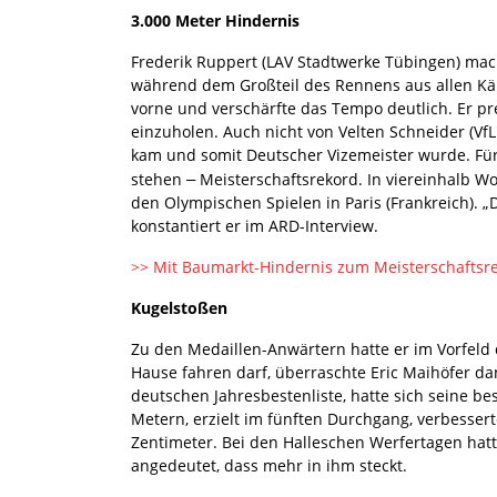
3.000 Meter Hindernis
Frederik Ruppert (LAV Stadtwerke Tübingen) mac
während dem Großteil des Rennens aus allen Käm
vorne und verschärfte das Tempo deutlich. Er p
einzuholen. Auch nicht von Velten Schneider (VfL 
kam und somit Deutscher Vizemeister wurde. Für
stehen
Meisterschaftsrekord. In viereinhalb W
–
den Olympischen Spielen in Paris (Frankreich). „Da
konstantiert er im ARD-Interview.
>> Mit Baumarkt-Hindernis zum Meisterschaftsrek
Kugelstoßen
Zu den Medaillen-Anwärtern hatte er im Vorfeld 
Hause fahren darf, überraschte Eric Maihöfer da
deutschen Jahresbestenliste, hatte sich seine be
Metern, erzielt im fünften Durchgang, verbessert
Zentimeter. Bei den Halleschen Werfertagen hatt
angedeutet, dass mehr in ihm steckt.