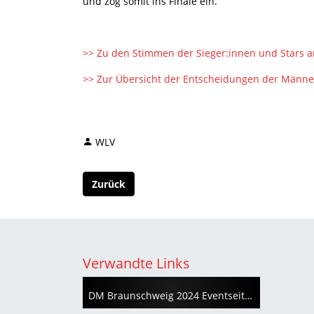
und zog somit ins Finale ein.
>> Zu den Stimmen der Sieger:innen und Stars am
>> Zur Übersicht der Entscheidungen der Männer
WLV
Zurück
Verwandte Links
DM Braunschweig 2024 Eventseite (leichtathletik.de)