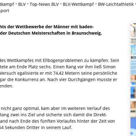
tkampf
BLV
Top-News BLV
BLV-Wettkampf
BW-Leichtathletik
port
lights der Wettbewerbe der Männer mit baden-
der Deutschen Meisterschaften in Braunschweig.
f des Wettkampfes mit Ellbogenproblemen zu kämpfen. Sein
tete am Ende Platz sechs. Einen Rang vor ihm ließ Simon
rsuch egalisierte er mit 74,42 Metern seine persönliche
gar die Konkurrenz an. Nach vier Durchgängen musste er
eenden.
nicht ganz optimal, kam aber im weiteren Verlauf des
Rang zwei ins Ziel und sicherte sich damit die Direkt-
 stand nach Ende des fünften Vorlaufes hinter der Zeit von
54 Sekunden Dritter in seinem Lauf.