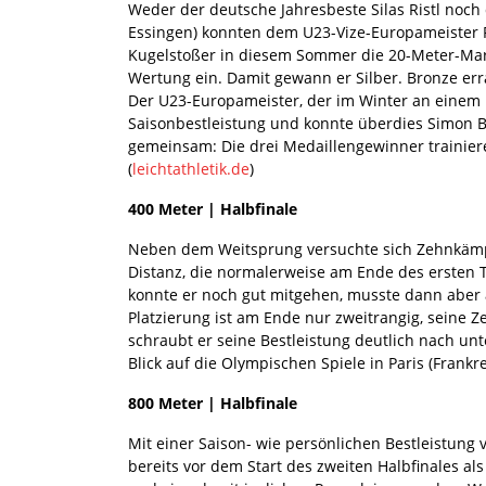
Weder der deutsche Jahresbeste Silas Ristl noch
Essingen) konnten dem U23-Vize-Europameister Par
Kugelstoßer in diesem Sommer die 20-Meter-Mark
Wertung ein. Damit gewann er Silber. Bronze erra
Der U23-Europameister, der im Winter an einem Mu
Saisonbestleistung und konnte überdies Simon Bay
gemeinsam: Die drei Medaillengewinner trainier
(
leichtathletik.de
)
400 Meter | Halbfinale
Neben dem Weitsprung versuchte sich Zehnkämpf
Distanz, die normalerweise am Ende des ersten
konnte er noch gut mitgehen, musste dann aber 
Platzierung ist am Ende nur zweitrangig, seine Z
schraubt er seine Bestleistung deutlich nach unt
Blick auf die Olympischen Spiele in Paris (Frankr
800 Meter | Halbfinale
Mit einer Saison- wie persönlichen Bestleistung 
bereits vor dem Start des zweiten Halbfinales als