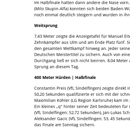
Im Halbfinale hatten dann andere die Nase vorn.
(Milo Skupin-Alfa) konnten sich beiden Baden-Wü
noch einmal deutlich steigern und wurden in ihr
Weitsprung
7,43 Meter zeigte die Anzeigetafel für Manuel Ei
Zehnkämpfer aus Ulm und am Ende Platz fünf. S
den gesamten Wettkampf hinweg an. Jeder seiner 
Deutschen Meistertitel zu sichern. Auch von ei
Durchgang ließ er sich nicht beirren. 8,04 Meter
Sprung an diesem Tag.
400 Meter Hürden | Halbfinale
Constantin Preis (VfL Sindelfingen) zeigte direkt 
50,20 Sekunden qualifizierte er sich mit der schn
Maximilian Köhler (LG Region Karlsruhe) kam im z
Ein kleines „q" hinter seiner Zeit bedeuteten fü
(VfL Sindelfingen; 52,72 Sekunden), Jan-Lukas Sc
Aleksander Gacic (VfL Sindelfingen; 53, 45 Sekund
das Finale am Sonntag sichern.