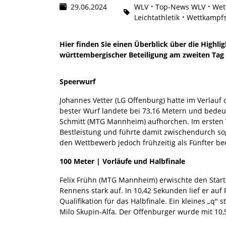
29.06.2024
WLV
Top-News WLV
Wet
Leichtathletik
Wettkampfs
Hier finden Sie einen Überblick über die High
württembergischer Beteiligung am zweiten Tag 
Speerwurf
Johannes Vetter (LG Offenburg) hatte im Verlau
bester Wurf landete bei 73,16 Metern und bedeu
Schmitt (MTG Mannheim) aufhorchen. Im ersten Ve
Bestleistung und führte damit zwischendurch so
den Wettbewerb jedoch frühzeitig als Fünfter b
100 Meter | Vorläufe und Halbfinale
Felix Frühn (MTG Mannheim) erwischte den Start 
Rennens stark auf. In 10,42 Sekunden lief er auf 
Qualifikation für das Halbfinale. Ein kleines „q"
Milo Skupin-Alfa. Der Offenburger wurde mit 10,