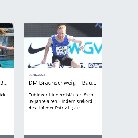
30.06.2024
DM Braunschweig Tag 3 | Die Entscheidungen der Frauen
DM Braunschweig | Baumann baut Balken für Olympia
ick
Tübinger Hindernisläufer löscht
39 Jahre alten Hindernisrekord
t
des Hofener Patriz Ilg aus.