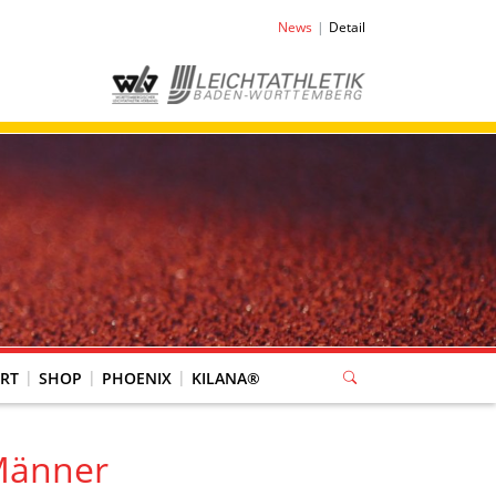
News
Detail
RT
SHOP
PHOENIX
KILANA®
Männer