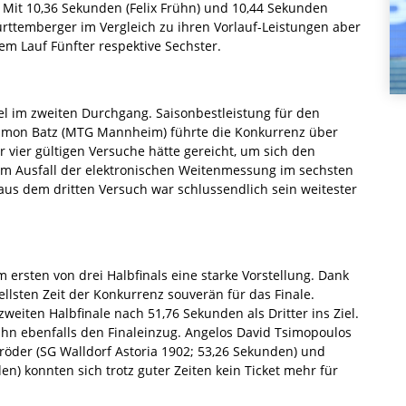
 Mit 10,36 Sekunden (Felix Frühn) und 10,44 Sekunden
rttemberger im Vergleich zu ihren Vorlauf-Leistungen aber
em Lauf Fünfter respektive Sechster.
tel im zweiten Durchgang. Saisonbestleistung für den
imon Batz (MTG Mannheim) führte die Konkurrenz über
vier gültigen Versuche hätte gereicht, um sich den
nem Ausfall der elektronischen Weitenmessung im sechsten
 aus dem dritten Versuch war schlussendlich sein weitester
im ersten von drei Halbfinals eine starke Vorstellung. Dank
ellsten Zeit der Konkurrenz souverän für das Finale.
weiten Halbfinale nach 51,76 Sekunden als Dritter ins Ziel.
r ihn ebenfalls den Finaleinzug. Angelos David Tsimopoulos
hröder (SG Walldorf Astoria 1902; 53,26 Sekunden) und
en) konnten sich trotz guter Zeiten kein Ticket mehr für