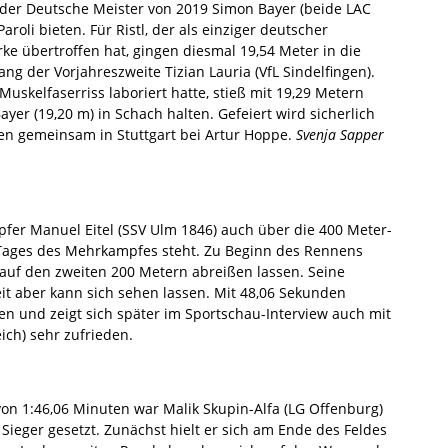
 der Deutsche Meister von 2019 Simon Bayer (beide LAC
oli bieten. Für Ristl, der als einziger deutscher
e übertroffen hat, gingen diesmal 19,54 Meter in die
ng der Vorjahreszweite Tizian Lauria (VfL Sindelfingen).
skelfaserriss laboriert hatte, stieß mit 19,29 Metern
er (19,20 m) in Schach halten. Gefeiert wird sicherlich
en gemeinsam in Stuttgart bei Artur Hoppe.
Svenja Sapper
er Manuel Eitel (SSV Ulm 1846) auch über die 400 Meter-
 Tages des Mehrkampfes steht. Zu Beginn des Rennens
auf den zweiten 200 Metern abreißen lassen. Seine
eit aber kann sich sehen lassen. Mit 48,06 Sekunden
en und zeigt sich später im Sportschau-Interview auch mit
eich) sehr zufrieden.
von 1:46,06 Minuten war Malik Skupin-Alfa (LG Offenburg)
 Sieger gesetzt. Zunächst hielt er sich am Ende des Feldes