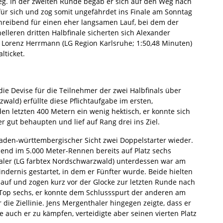
g. In der zweiten Runde begab er sich auf den Weg nach
ür sich und zog somit ungefährdet ins Finale am Sonntag
chreibend für einen eher langsamen Lauf, bei dem der
elleren dritten Halbfinale sicherten sich Alexander
d Lorenz Herrmann (LG Region Karlsruhe; 1:50,48 Minuten)
alticket.
ie Devise für die Teilnehmer der zwei Halbfinals über
wald) erfüllte diese Pflichtaufgabe im ersten,
n letzten 400 Metern ein wenig hektisch, er konnte sich
 gut behaupten und lief auf Rang drei ins Ziel.
baden-württembergischer Sicht zwei Doppelstarter wieder.
abend im 5.000 Meter-Rennen bereits auf Platz sechs
haler (LG farbtex Nordschwarzwald) unterdessen war am
ndernis gestartet, in dem er Fünfter wurde. Beide hielten
auf und zogen kurz vor der Glocke zur letzten Runde nach
ie Top sechs, er konnte dem Schlussspurt der anderen am
 die Ziellinie. Jens Mergenthaler hingegen zeigte, dass er
auch er zu kämpfen, verteidigte aber seinen vierten Platz