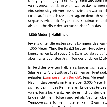
und ging damit jeglichen Rangeleien aus dem We
vorne, entschied dann wie erwartet das Rennen f
ein. Seine Siegzeit von 1:54,91 Minuten war bes
Fokus auf dem Schlussspurt lag. Im deutlich schn
Stepanov (VfL Sindelfingen; 1:49,91 Minuten) un
als Zeitschnellste der Vorrunde ebenfalls das Fin
1.500 Meter | Halbfinale
Jeweils unter die ersten sechs kommen, das war d
1.500 Meter. Timo Benitz (LG farbtex Nordschwarz
langsameren Lauf souverän. Zwar wurde es auf de
aber gegenüber den Angriffen der anderen Läufer
Im Feld des zweiten Halbfinals fanden sich aus 
Silas Frantz (VfB Stuttgart 1893) war am Freitag
gelaufen (
zum gesamten Bericht
). Jens Mergent
Nachmittag bereits im Finale über 3.000 Meter Hi
sich zu Beginn des Rennens am Ende des Feldes 
vorne. Für Silas Frantz reichte es nicht unter d
Ende nicht mehr folgen und lief als Neunter über
Tempoverschärfungen mitgehen kann. Zwar hatte 