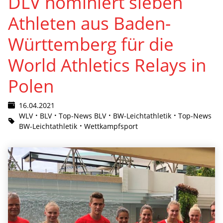
DLV nominiert sieben
Athleten aus Baden-
Württemberg für die
World Athletics Relays in
Polen
16.04.2021
WLV
BLV
Top-News BLV
BW-Leichtathletik
Top-News
BW-Leichtathletik
Wettkampfsport