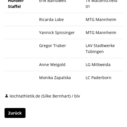
Hürden-
Erik Balnuweit
TV Wattenscheid
Staffel
01
Ricarda Lobe
MTG Mannheim
Yannick Spissinger
MTG Mannheim
Gregor Traber
LAV Stadtwerke
Tübingen
Anne Weigold
LG Mittweida
Monika Zapalska
LC Paderborn
leichtathletik.de (Silke Bernhart) / blv
Zurück