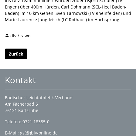
Ins DLV-Team nominiert wurden zudem Björn Schüler (TV
Engen) über 400m Hürden, Carl Dohmann (SCL-Heel Baden-
Baden) im 10 km Gehen, Sven Tarnowski (TV Rheinfelden) und
Marie-Laurence Jungfleisch (LC Rothaus) im Hochsprung.
dlv / rawo
Zurück
Kontakt
Badischer Leichtathletik-Verband
Am Fächerbad 5
76131 Karlsruhe
Telefon: 0721 18385-0
E-Mail:
gs(@)blv-online.de