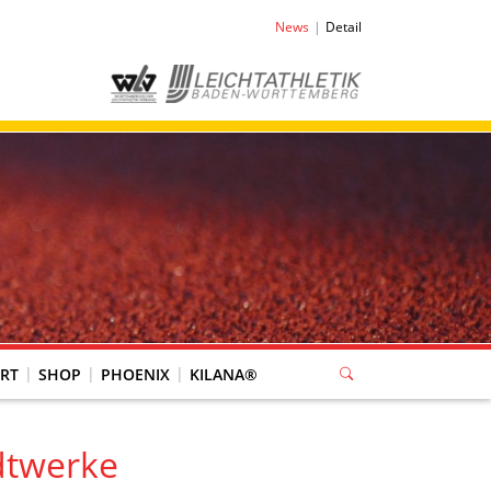
News
Detail
RT
SHOP
PHOENIX
KILANA®
dtwerke