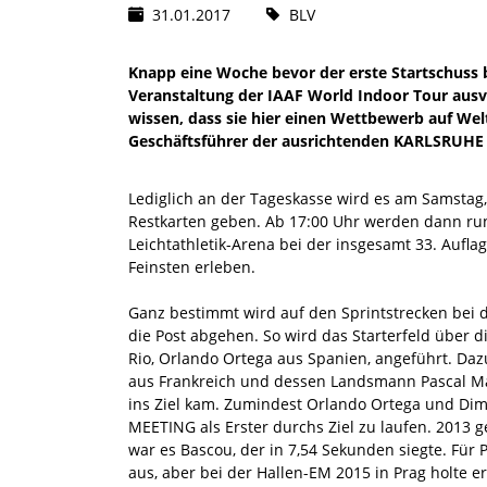
31.01.2017
BLV
Knapp eine Woche bevor der erste Startschuss 
Veranstaltung der IAAF World Indoor Tour ausve
wissen, dass sie hier einen Wettbewerb auf Wel
Geschäftsführer der ausrichtenden KARLSRUH
Lediglich an der Tageskasse wird es am Samstag, 
Restkarten geben. Ab 17:00 Uhr werden dann rund
Leichtathletik-Arena bei der insgesamt 33. Auf
Feinsten erleben.
Ganz bestimmt wird auf den Sprintstrecken bei
die Post abgehen. So wird das Starterfeld über
Rio, Orlando Ortega aus Spanien, angeführt. D
aus Frankreich und dessen Landsmann Pascal Mart
ins Ziel kam. Zumindest Orlando Ortega und Dimi
MEETING als Erster durchs Ziel zu laufen. 2013 
war es Bascou, der in 7,54 Sekunden siegte. Für 
aus, aber bei der Hallen-EM 2015 in Prag holte e