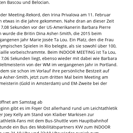
ten Bascou und Belocian.
 der Meeting-Rekord, den Irina Privalova am 11. Februar
n etwas in die Jahre gekommen. Nahe dran an dieser Zeit
n 7,08 Sekunden vor der US-Amerikanerin Barbara Pierre
 wurde die Britin Dina Asher-Smith, die 2015 beim
ergangenen Jahr Marie Josée Ta Lou. Ein Platz, den die Frau
ympischen Spielen in Rio belegte, als sie sowohl über 100,
daille vorbeischrammte. Beim INDOOR MEETING ist Ta Lou,
i 7,06 Sekunden liegt, ebenso wieder mit dabei wie Barbara
-Weltmeisterin von der WM im vergangenen Jahr in Portland.
dem sie schon im Vorlauf ihre persönliche Bestzeit auf
na Asher-Smith, jetzt zum dritten Mal beim Meeting am
ameisterin (Gold in Amsterdam) und EM-Zweite bei der
 öffnet am Samstag ab
ginn gibt es im Foyer Ost allerhand rund um Leichtathletik
er Joey Kelly am Stand von Klaiber Markisen zur
athletik-Fans mit dem Bus-Shuttle vom Hauptbahnhof
 Stunde ein Bus des Mobilitätspartners KVV zum INDOOR