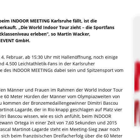
beim INDOOR MEETING Karlsruhe fällt, ist die
rkauft. „Die World Indoor Tour zieht – die Sportfans
tklasseniveau erleben“, so Martin Wacker,
E EVENT GmbH.
4. Februar, ab 15:30 Uhr mit Hallenöffnung, noch einige
 4.500 Leichtathletik-Fans in der Karlsruher
lage des INDOOR MEETINGs dabei sein und Spitzensport vom
 den Männer und Frauen im Rahmen der World Indoor Tour
 die 60 Meter Hürden der Männer vom Olympiazweiten von
azu kommen der Bronzemedaillengewinner Dimitri Bascou
inot-Lagarde, der in Rio knapp geschlagen auf Platz vier
tri Bascou wissen, wie es sich anfühlt, beim INDOOR
gewann Ortega in einer Zeit von 7,60 Sekunden und 2015
Pascal Martinot-Lagarde steht ein Meeting-Sieg zwar noch
r sich beim französischen Dreifacherfolg über die 60 Meter