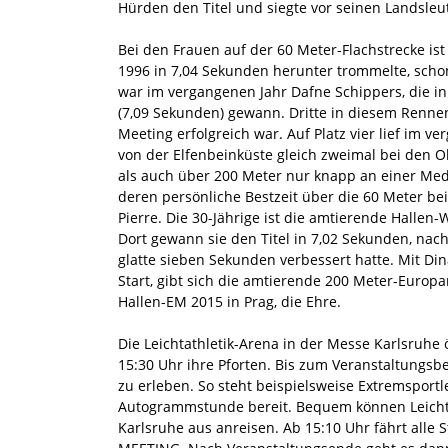
Hürden den Titel und siegte vor seinen Landsleu
Bei den Frauen auf der 60 Meter-Flachstrecke ist
1996 in 7,04 Sekunden herunter trommelte, scho
war im vergangenen Jahr Dafne Schippers, die i
(7,09 Sekunden) gewann. Dritte in diesem Rennen
Meeting erfolgreich war. Auf Platz vier lief im v
von der Elfenbeinküste gleich zweimal bei den Ol
als auch über 200 Meter nur knapp an einer Me
deren persönliche Bestzeit über die 60 Meter be
Pierre. Die 30-Jährige ist die amtierende Hallen
Dort gewann sie den Titel in 7,02 Sekunden, nach
glatte sieben Sekunden verbessert hatte. Mit Di
Start, gibt sich die amtierende 200 Meter-Europ
Hallen-EM 2015 in Prag, die Ehre.
Die Leichtathletik-Arena in der Messe Karlsruhe
15:30 Uhr ihre Pforten. Bis zum Veranstaltungsbe
zu erleben. So steht beispielsweise Extremsportl
Autogrammstunde bereit. Bequem können Leicht
Karlsruhe aus anreisen. Ab 15:10 Uhr fährt alle