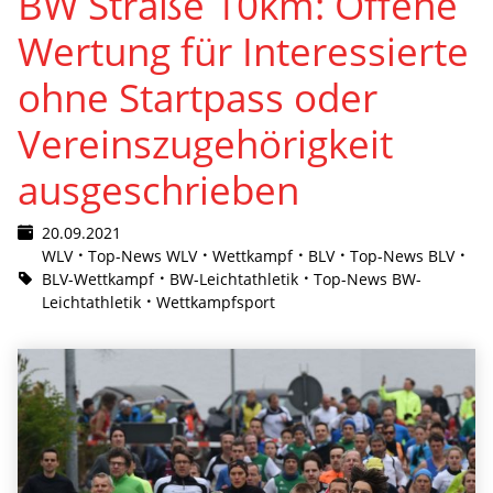
BW Straße 10km: Offene
Wertung für Interessierte
ohne Startpass oder
Vereinszugehörigkeit
ausgeschrieben
20.09.2021
WLV
Top-News WLV
Wettkampf
BLV
Top-News BLV
BLV-Wettkampf
BW-Leichtathletik
Top-News BW-
Leichtathletik
Wettkampfsport