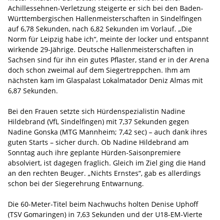
Achillessehnen-Verletzung steigerte er sich bei den Baden-
Württembergischen Hallenmeisterschaften in Sindelfingen
auf 6,78 Sekunden, nach 6,82 Sekunden im Vorlauf. „Die
Norm für Leipzig habe ich“, meinte der locker und entspannt
wirkende 29-Jährige. Deutsche Hallenmeisterschaften in
Sachsen sind für ihn ein gutes Pflaster, stand er in der Arena
doch schon zweimal auf dem Siegertreppchen. Ihm am
nächsten kam im Glaspalast Lokalmatador Deniz Almas mit
6,87 Sekunden.
Bei den Frauen setzte sich Hürdenspezialistin Nadine
Hildebrand (VfL Sindelfingen) mit 7,37 Sekunden gegen
Nadine Gonska (MTG Mannheim; 7,42 sec) – auch dank ihres
guten Starts – sicher durch. Ob Nadine Hildebrand am
Sonntag auch ihre geplante Hürden-Saisonpremiere
absolviert, ist dagegen fraglich. Gleich im Ziel ging die Hand
an den rechten Beuger. „Nichts Ernstes“, gab es allerdings
schon bei der Siegerehrung Entwarnung.
Die 60-Meter-Titel beim Nachwuchs holten Denise Uphoff
(TSV Gomaringen) in 7,63 Sekunden und der U18-EM-Vierte