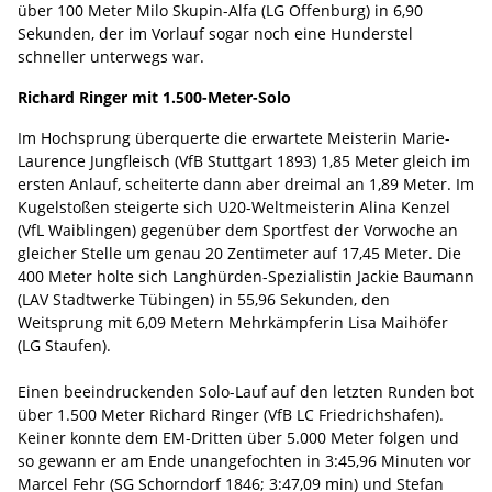
über 100 Meter Milo Skupin-Alfa (LG Offenburg) in 6,90
Sekunden, der im Vorlauf sogar noch eine Hunderstel
schneller unterwegs war.
Richard Ringer mit 1.500-Meter-Solo
Im Hochsprung überquerte die erwartete Meisterin Marie-
Laurence Jungfleisch (VfB Stuttgart 1893) 1,85 Meter gleich im
ersten Anlauf, scheiterte dann aber dreimal an 1,89 Meter. Im
Kugelstoßen steigerte sich U20-Weltmeisterin Alina Kenzel
(VfL Waiblingen) gegenüber dem Sportfest der Vorwoche an
gleicher Stelle um genau 20 Zentimeter auf 17,45 Meter. Die
400 Meter holte sich Langhürden-Spezialistin Jackie Baumann
(LAV Stadtwerke Tübingen) in 55,96 Sekunden, den
Weitsprung mit 6,09 Metern Mehrkämpferin Lisa Maihöfer
(LG Staufen).
Einen beeindruckenden Solo-Lauf auf den letzten Runden bot
über 1.500 Meter Richard Ringer (VfB LC Friedrichshafen).
Keiner konnte dem EM-Dritten über 5.000 Meter folgen und
so gewann er am Ende unangefochten in 3:45,96 Minuten vor
Marcel Fehr (SG Schorndorf 1846; 3:47,09 min) und Stefan