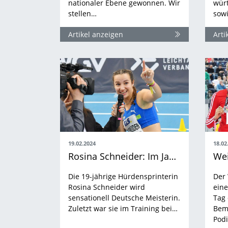
nationaler Ebene gewonnen. Wir
würt
stellen…
sow
Artikel anzeigen
Arti
19.02.2024
18.02
Rosina Schneider: Im Jamaika-Flow zum Hallen-DM-Titel
Die 19-jährige Hürdensprinterin
Der
Rosina Schneider wird
eine
sensationell Deutsche Meisterin.
Tag 
Zuletzt war sie im Training bei…
Bem
Pod