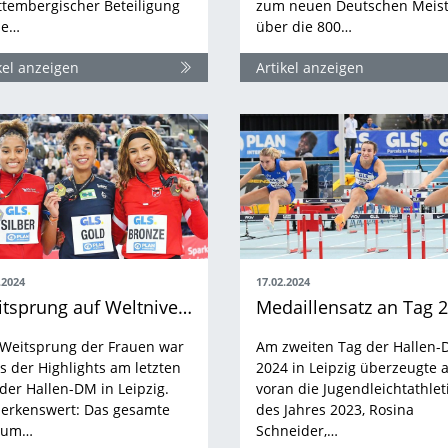
tembergischer Beteiligung
zum neuen Deutschen Meist
ie…
über die 800…
kel anzeigen
Artikel anzeigen
.2024
17.02.2024
Weitsprung auf Weltniveau made in Baden-Württemberg
 Weitsprung der Frauen war
Am zweiten Tag der Hallen
s der Highlights am letzten
2024 in Leipzig überzeugte a
der Hallen-DM in Leipzig.
voran die Jugendleichtathlet
erkenswert: Das gesamte
des Jahres 2023, Rosina
ium…
Schneider,…