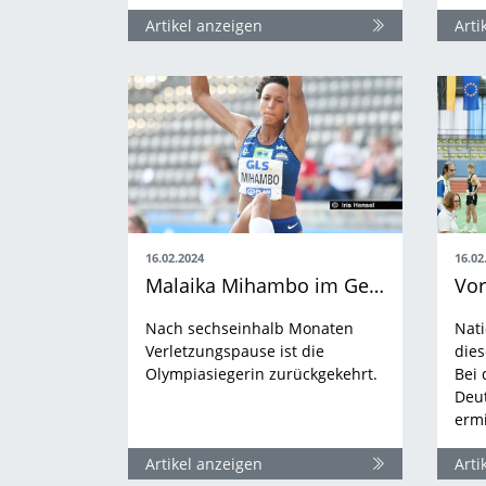
Artikel anzeigen
Arti
16.02.2024
16.02
Malaika Mihambo im Generationen-Duell zum 14. DM-Titel?
Vor
Nach sechseinhalb Monaten
Nati
Verletzungspause ist die
dies
Olympiasiegerin zurückgekehrt.
Bei 
Deu
ermi
Artikel anzeigen
Arti