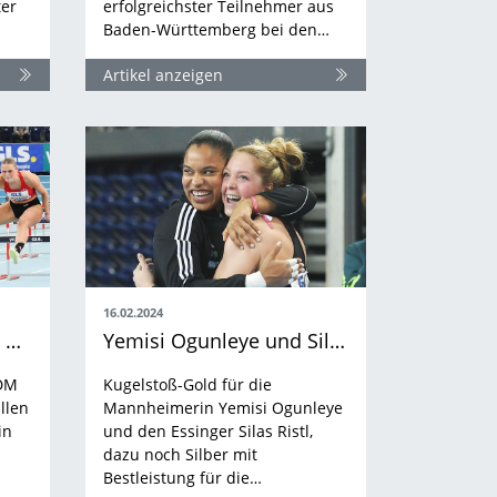
er
erfolgreichster Teilnehmer aus
Baden-Württemberg bei den…
Artikel anzeigen
16.02.2024
Medaillensatz an Tag 2 der Hallen-DM
Yemisi Ogunleye und Silas Ristl bestätigen Favoritenrollen
-DM
Kugelstoß-Gold für die
llen
Mannheimerin Yemisi Ogunleye
in
und den Essinger Silas Ristl,
dazu noch Silber mit
Bestleistung für die…