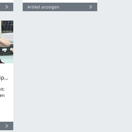
Artikel anzeigen
In den Startlöchern: Leipzig freut sich auf die Hallen-DM
it:
ien