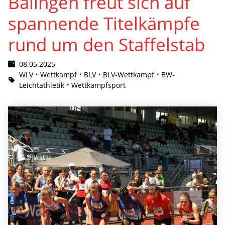
Balingen freut sich auf
spannende Titelkämpfe
rund um den Staffelstab
08.05.2025
WLV
Wettkampf
BLV
BLV-Wettkampf
BW-
Leichtathletik
Wettkampfsport