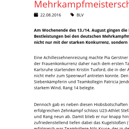
Mehrkampfmeistersch
22.08.2016
BLV
Am Wochenende des 13./14. August gingen die 
Bestleistungen bei den deutschen Mehrkampfme
nicht nur mit der starken Konkurrenz, sondern
Eine Achillessehnenreizung machte Pia Gerstner 
der Frauenkonkurrenz daher nach dem ersten Tag
Karlsruhe startenden Kristin Tuxford, die in de
nicht mehr zum Speerwurf antreten konnte. De
Siebenkämpferin und Teamkollegin Patricia Jendr
starkem Wind, Rang 14 belegte.
Dennoch gab es neben diesen Hiobsbotschaften 
erfolgreichen Zehnkampf schloss U23-Athlet Stef
und Rang neun ab. Damit blieb er nur knapp hint
zufriedenstellend liefen dabei das Kugelstoßen 
erfolgreich war Teamkollege Nils Kruse, der in d