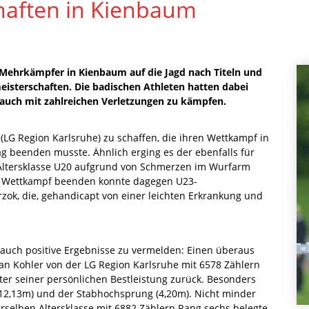
aften in Kienbaum
Mehrkämpfer in Kienbaum auf die Jagd nach Titeln und
isterschaften. Die badischen Athleten hatten dabei
 auch mit zahlreichen Verletzungen zu kämpfen.
(LG Region Karlsruhe) zu schaffen, die ihren Wettkampf in
 beenden musste. Ähnlich erging es der ebenfalls für
r Altersklasse U20 aufgrund von Schmerzen im Wurfarm
n Wettkampf beenden konnte dagegen U23-
zok, die, gehandicapt von einer leichten Erkrankung und
auch positive Ergebnisse zu vermelden: Einen überaus
an Kohler von der LG Region Karlsruhe mit 6578 Zählern
er seiner persönlichen Bestleistung zurück. Besonders
(12,13m) und der Stabhochsprung (4,20m). Nicht minder
erselben Altersklasse mit 6882 Zählern Rang sechs belegte.