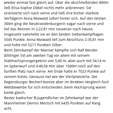
wieder einmal fast gleich auf. Über die abschließenden 800m
ließ Elisa-Sophie Döbel nichts mehr anbrennen. Sie
orientierte sich nach vorne und ließ ihre bisher stärkste
Verfolgerin Anna Maiwald sofort hinter sich. Auf den letzten
300m ging die Neubrandenburgerin sogar nach vorne und
lief das Rennen in 2,22,81 min souverän nach Hause.
Insgesamt sammelte sie an den beiden Siebenkampftagen
5545 Punkte. Anna Maiwald lief zum Abschluss 2:35,81 min
und holte mit 5217 Punkten Silber.
Beim Zehnkampf der Männer kämpfte sich Ralf Bender
(Ettlinger SV) am zweiten Tag vor allem mit seinem
Stabhochsprungergebnis von 5,00 m, aber auch mit 54,14 m
im Speerwurf und 4:40,58 min über 1500m noch auf den
fünften Platz nach vorne. Am Ende hatte er 7023 Punkte auf
seinem Konto. Genauso viel wie der Viertplatzierte. Der
Regensburger Bechert konnte aber im direkten Vergleich fünf
Wettbewerbe für sich entscheiden, beim Hochsprung waren
beide gleich.
Bester badischer B-Jugendlicher im Zehnkampf war der
Mannheimer Dennis Mertsch mit 6435 Punkten auf Rang
acht.