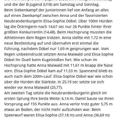
und die der B-Jugend (U18) am Samstag und Sonntag.
Beim Siebenkampf der Juniorinnen lief von Anfang an alles
auf einen Zweikampf zwischen Anna und der favorisierten
Neubrandenburgerin Elisa-Sophie Döbel. Über 100m Hürden
lag die Östringerin nach 14,67 sec nur 26 Punkte hinter ihrer
größten Konkurrentin (14,48). Beim Hochsprung mussten die
Athletinnen dem Regen trotzen. Anna stellte mit 1,72 m eine
neue Bestleistung auf und übernahm erst einmal die
Führung, nachdem Döbel nur 1,69 m gesprungen war. Vom
Regen unbeeindruckt setzten Anna Maiwald und Elisa-Sophie
Döbel ihr Duell beim Kugelstoßen fort. Wie schon im
Hochsprung hatte Anna Maiwald mit 11,61 m knapp die Nase
vorn. Elisa-Sophie Döbel kam auf 11,53 m. Spannend blieb es
auch nach dem 200m-Lauf. Elisa-Sophie Döbel war wie schon
über die Hürden die Stärkste. In 25,19 sec setzte sie sich
wieder vor Anna Maiwald (25,77).
Am zweiten Tag setzte die Neubrandenburgerin gleich im
ersten Sprung ihre beste Weite: 6,14 m. Damit baute sie ihren
Vorsprung auf 155 Punkte aus. Anna verlor trotz guter 5,75 m
etwas an Boden, der nicht mehr aufzuholen war. Beim
Speerwurf waren Elisa-Sophie (37,18 m) und Anna (36,69 m)