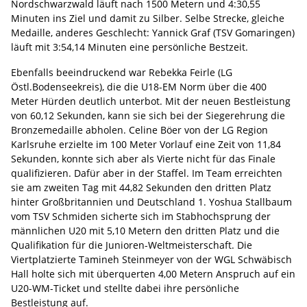
Nordschwarzwald läuft nach 1500 Metern und 4:30,55
Minuten ins Ziel und damit zu Silber. Selbe Strecke, gleiche
Medaille, anderes Geschlecht: Yannick Graf (TSV Gomaringen)
läuft mit 3:54,14 Minuten eine persönliche Bestzeit.
Ebenfalls beeindruckend war Rebekka Feirle (LG
Östl.Bodenseekreis), die die U18-EM Norm über die 400
Meter Hürden deutlich unterbot. Mit der neuen Bestleistung
von 60,12 Sekunden, kann sie sich bei der Siegerehrung die
Bronzemedaille abholen. Celine Böer von der LG Region
Karlsruhe erzielte im 100 Meter Vorlauf eine Zeit von 11,84
Sekunden, konnte sich aber als Vierte nicht für das Finale
qualifizieren. Dafür aber in der Staffel. Im Team erreichten
sie am zweiten Tag mit 44,82 Sekunden den dritten Platz
hinter Großbritannien und Deutschland 1. Yoshua Stallbaum
vom TSV Schmiden sicherte sich im Stabhochsprung der
männlichen U20 mit 5,10 Metern den dritten Platz und die
Qualifikation für die Junioren-Weltmeisterschaft. Die
Viertplatzierte Tamineh Steinmeyer von der WGL Schwäbisch
Hall holte sich mit überquerten 4,00 Metern Anspruch auf ein
U20-WM-Ticket und stellte dabei ihre persönliche
Bestleistung auf.