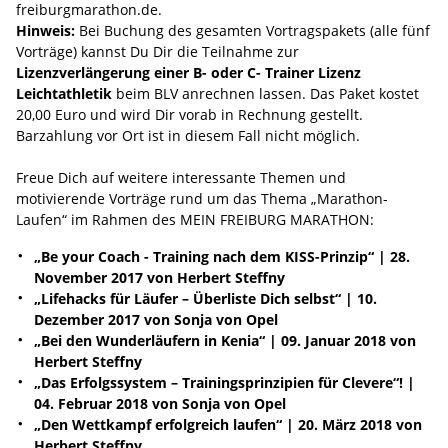
freiburgmarathon.de.
Hinweis:
Bei Buchung des gesamten Vortragspakets (alle fünf
Vorträge) kannst Du Dir die Teilnahme zur
Lizenzverlängerung einer B- oder C- Trainer Lizenz
Leichtathletik
beim BLV anrechnen lassen. Das Paket kostet
20,00 Euro und wird Dir vorab in Rechnung gestellt.
Barzahlung vor Ort ist in diesem Fall nicht möglich.
Freue Dich auf weitere interessante Themen und
motivierende Vorträge rund um das Thema „Marathon-
Laufen“ im Rahmen des MEIN FREIBURG MARATHON:
„Be your Coach - Training nach dem KISS-Prinzip“ | 28.
November 2017 von Herbert Steffny
„Lifehacks für Läufer – Überliste Dich selbst“ | 10.
Dezember 2017 von Sonja von Opel
„Bei den Wunderläufern in Kenia“ | 09. Januar 2018 von
Herbert Steffny
„Das Erfolgssystem – Trainingsprinzipien für Clevere“! |
04. Februar 2018 von Sonja von Opel
„Den Wettkampf erfolgreich laufen“ | 20. März 2018 von
Herbert Steffny