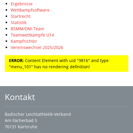
Ergebnisse
Wettkampfsoftware
Startrecht
Statistik
BSMM/DM-Team
Teamwettkämpfe U14
Kampfrichter
Vereinswechsel 2025/2026
ERROR:
Content Element with uid "9816" and type
"menu_101" has no rendering definition!
Kontakt
Badischer Leichtathletik-Verband
Am Fächerbad 5
76131 Karlsruhe