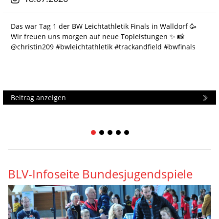
Das war Tag 1 der BW Leichtathletik Finals in Walldorf 🥳
Wir freuen uns morgen auf neue Topleistungen ✨️ 📸
@christin209 #bwleichtathletik #trackandfield #bwfinals
Beitrag anzeigen
1
2
3
4
5
BLV-Infoseite Bundesjugendspiele