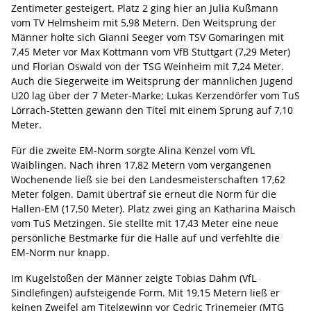
Zentimeter gesteigert. Platz 2 ging hier an Julia Kußmann
vom TV Helmsheim mit 5,98 Metern. Den Weitsprung der
Männer holte sich Gianni Seeger vom TSV Gomaringen mit
7,45 Meter vor Max Kottmann vom VfB Stuttgart (7,29 Meter)
und Florian Oswald von der TSG Weinheim mit 7,24 Meter.
Auch die Siegerweite im Weitsprung der männlichen Jugend
U20 lag über der 7 Meter-Marke; Lukas Kerzendörfer vom TuS
Lörrach-Stetten gewann den Titel mit einem Sprung auf 7,10
Meter.
Für die zweite EM-Norm sorgte Alina Kenzel vom VfL
Waiblingen. Nach ihren 17,82 Metern vom vergangenen
Wochenende ließ sie bei den Landesmeisterschaften 17,62
Meter folgen. Damit übertraf sie erneut die Norm für die
Hallen-EM (17,50 Meter). Platz zwei ging an Katharina Maisch
vom TuS Metzingen. Sie stellte mit 17,43 Meter eine neue
persönliche Bestmarke für die Halle auf und verfehlte die
EM-Norm nur knapp.
Im Kugelstoßen der Männer zeigte Tobias Dahm (VfL
Sindlefingen) aufsteigende Form. Mit 19,15 Metern ließ er
keinen Zweifel am Titelgewinn vor Cedric Trinemeier (MTG