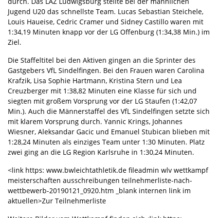
durch. Das LAZ Ludwigsburg stellte bei der männlichen
Jugend U20 das schnellste Team. Lucas Sebastian Steichele,
Louis Haueise, Cedric Cramer und Sidney Castillo waren mit
1:34,19 Minuten knapp vor der LG Offenburg (1:34,38 Min.) im
Ziel.
Die Staffeltitel bei den Aktiven gingen an die Sprinter des
Gastgebers VfL Sindelfingen. Bei den Frauen waren Carolina
Krafzik, Lisa Sophie Hartmann, Kristina Stern und Lea
Creuzberger mit 1:38,82 Minuten eine Klasse für sich und
siegten mit großem Vorsprung vor der LG Staufen (1:42,07
Min.). Auch die Männerstaffel des VfL Sindelfingen setzte sich
mit klarem Vorsprung durch. Yannic Krings, Johannes
Wiesner, Aleksandar Gacic und Emanuel Stubican blieben mit
1:28,24 Minuten als einziges Team unter 1:30 Minuten. Platz
zwei ging an die LG Region Karlsruhe in 1:30,24 Minuten.
<link https: www.bwleichtathletik.de fileadmin wlv wettkampf
meisterschaften ausschreibungen teilnehmerliste-nach-
wettbewerb-20190121_0920.htm _blank internen link im
aktuellen>Zur Teilnehmerliste