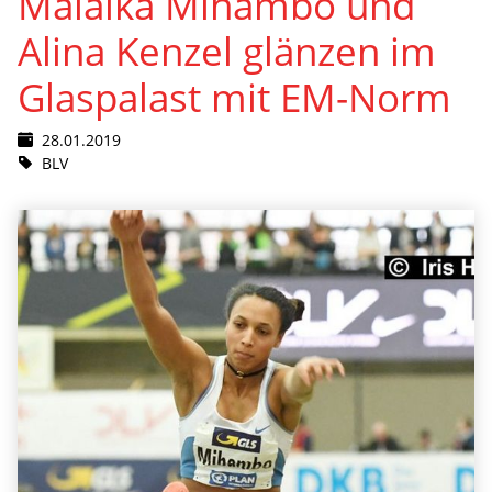
Malaika Mihambo und
Alina Kenzel glänzen im
Glaspalast mit EM-Norm
28.01.2019
BLV