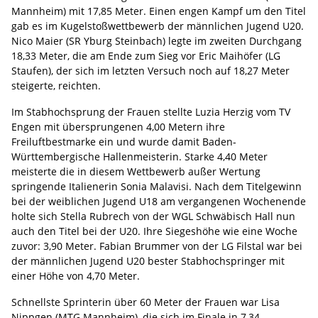
Mannheim) mit 17,85 Meter. Einen engen Kampf um den Titel
gab es im Kugelstoßwettbewerb der männlichen Jugend U20.
Nico Maier (SR Yburg Steinbach) legte im zweiten Durchgang
18,33 Meter, die am Ende zum Sieg vor Eric Maihöfer (LG
Staufen), der sich im letzten Versuch noch auf 18,27 Meter
steigerte, reichten.
Im Stabhochsprung der Frauen stellte Luzia Herzig vom TV
Engen mit übersprungenen 4,00 Metern ihre
Freiluftbestmarke ein und wurde damit Baden-
Württembergische Hallenmeisterin. Starke 4,40 Meter
meisterte die in diesem Wettbewerb außer Wertung
springende Italienerin Sonia Malavisi. Nach dem Titelgewinn
bei der weiblichen Jugend U18 am vergangenen Wochenende
holte sich Stella Rubrech von der WGL Schwäbisch Hall nun
auch den Titel bei der U20. Ihre Siegeshöhe wie eine Woche
zuvor: 3,90 Meter. Fabian Brummer von der LG Filstal war bei
der männlichen Jugend U20 bester Stabhochspringer mit
einer Höhe von 4,70 Meter.
Schnellste Sprinterin über 60 Meter der Frauen war Lisa
Nippgen (MTG Mannheim), die sich im Finale in 7,34