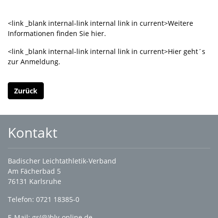
<link _blank internal-link internal link in current>Weitere
Informationen finden Sie hier.
<link _blank internal-link internal link in current>Hier geht´s
zur Anmeldung.
Zurück
Kontakt
Badischer Leichtathletik-Verband
Am Fächerbad 5
76131 Karlsruhe
Telefon: 0721 18385-0
E-Mail:
gs(@)blv-online.de