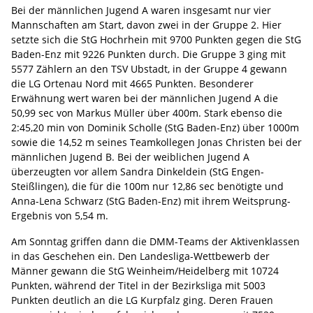
Bei der männlichen Jugend A waren insgesamt nur vier
Mannschaften am Start, davon zwei in der Gruppe 2. Hier
setzte sich die StG Hochrhein mit 9700 Punkten gegen die StG
Baden-Enz mit 9226 Punkten durch. Die Gruppe 3 ging mit
5577 Zählern an den TSV Ubstadt, in der Gruppe 4 gewann
die LG Ortenau Nord mit 4665 Punkten. Besonderer
Erwähnung wert waren bei der männlichen Jugend A die
50,99 sec von Markus Müller über 400m. Stark ebenso die
2:45,20 min von Dominik Scholle (StG Baden-Enz) über 1000m
sowie die 14,52 m seines Teamkollegen Jonas Christen bei der
männlichen Jugend B. Bei der weiblichen Jugend A
überzeugten vor allem Sandra Dinkeldein (StG Engen-
Steißlingen), die für die 100m nur 12,86 sec benötigte und
Anna-Lena Schwarz (StG Baden-Enz) mit ihrem Weitsprung-
Ergebnis von 5,54 m.
Am Sonntag griffen dann die DMM-Teams der Aktivenklassen
in das Geschehen ein. Den Landesliga-Wettbewerb der
Männer gewann die StG Weinheim/Heidelberg mit 10724
Punkten, während der Titel in der Bezirksliga mit 5003
Punkten deutlich an die LG Kurpfalz ging. Deren Frauen