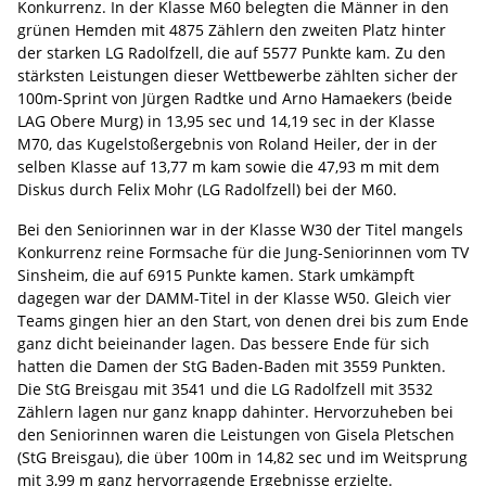
Konkurrenz. In der Klasse M60 belegten die Männer in den
grünen Hemden mit 4875 Zählern den zweiten Platz hinter
der starken LG Radolfzell, die auf 5577 Punkte kam. Zu den
stärksten Leistungen dieser Wettbewerbe zählten sicher der
100m-Sprint von Jürgen Radtke und Arno Hamaekers (beide
LAG Obere Murg) in 13,95 sec und 14,19 sec in der Klasse
M70, das Kugelstoßergebnis von Roland Heiler, der in der
selben Klasse auf 13,77 m kam sowie die 47,93 m mit dem
Diskus durch Felix Mohr (LG Radolfzell) bei der M60.
Bei den Seniorinnen war in der Klasse W30 der Titel mangels
Konkurrenz reine Formsache für die Jung-Seniorinnen vom TV
Sinsheim, die auf 6915 Punkte kamen. Stark umkämpft
dagegen war der DAMM-Titel in der Klasse W50. Gleich vier
Teams gingen hier an den Start, von denen drei bis zum Ende
ganz dicht beieinander lagen. Das bessere Ende für sich
hatten die Damen der StG Baden-Baden mit 3559 Punkten.
Die StG Breisgau mit 3541 und die LG Radolfzell mit 3532
Zählern lagen nur ganz knapp dahinter. Hervorzuheben bei
den Seniorinnen waren die Leistungen von Gisela Pletschen
(StG Breisgau), die über 100m in 14,82 sec und im Weitsprung
mit 3,99 m ganz hervorragende Ergebnisse erzielte.