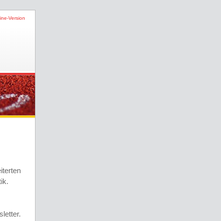
ine-Version
iterten
ik.
letter.