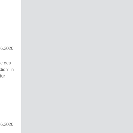
06.2020
pe des
ion“ in
für
06.2020