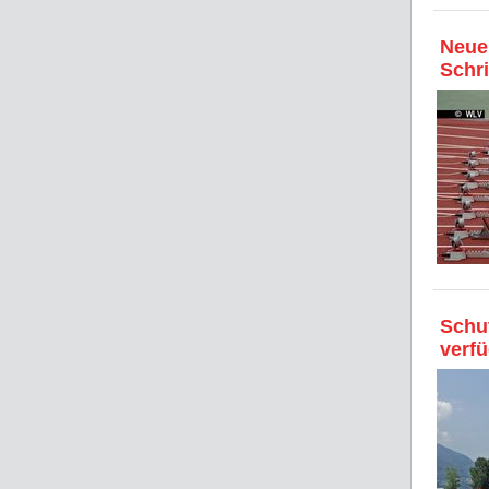
Neue 
Schri
Schut
verf