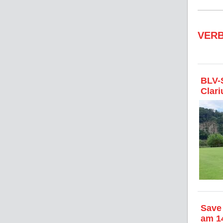
VER
BLV-S
Clari
Save
am 1