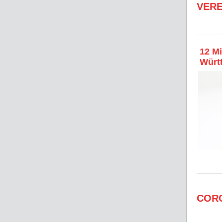
VERE
12 Mi
Würt
COR