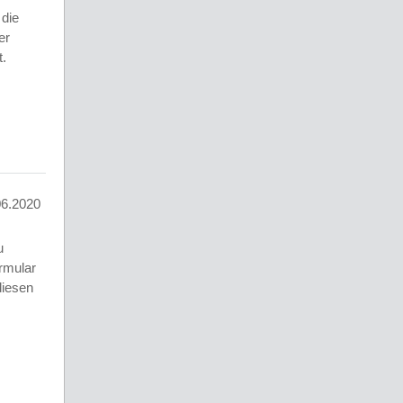
die
er
t.
06.2020
u
rmular
diesen