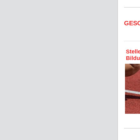
GES
Stell
Bildu