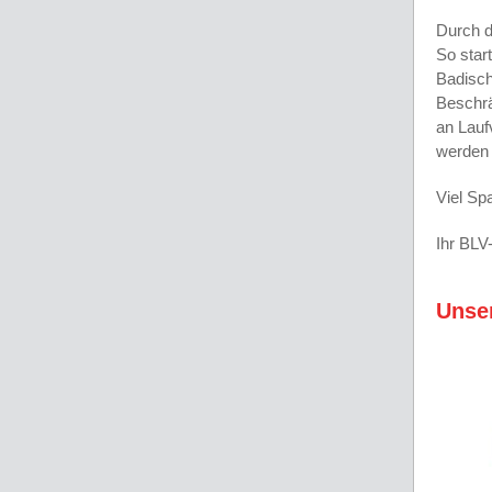
Durch d
So star
Badisch
Beschrä
an Lauf
werden
Viel Sp
Ihr BLV
Unser