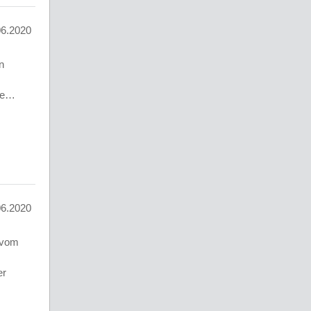
06.2020
n
eue…
06.2020
 vom
er