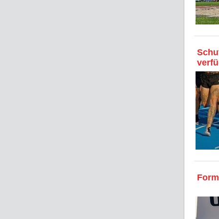
Schu
verf
Form