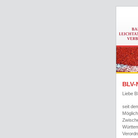
BLV-
Liebe B
seit de
Möglich
Zwische
Württem
Verordn