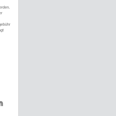
erden.
er
tgebühr
agt