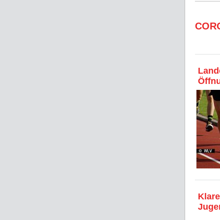
COR
Lande
Öffn
Klare
Juge