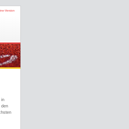
ine-Version
in
n den
chsten