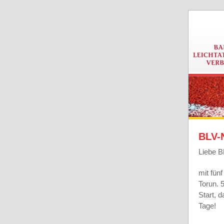
BLV-
Liebe B
mit fün
Torun. 
Start, 
Tage!