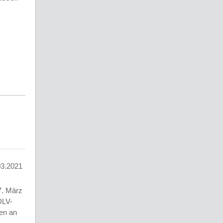
03.2021
7. März
DLV-
en an