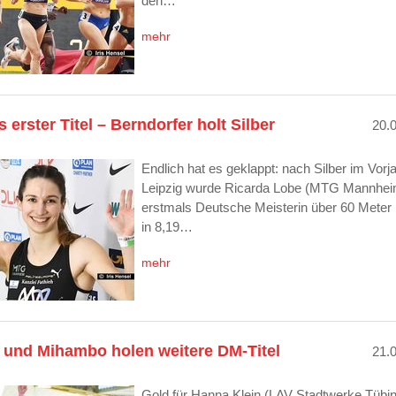
den…
mehr
 erster Titel – Berndorfer holt Silber
20.
Endlich hat es geklappt: nach Silber im Vorja
Leipzig wurde Ricarda Lobe (MTG Mannhei
erstmals Deutsche Meisterin über 60 Meter
in 8,19…
mehr
n und Mihambo holen weitere DM-Titel
21.
Gold für Hanna Klein (LAV Stadtwerke Tübi