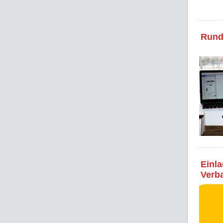
Runde
Einl
Verb