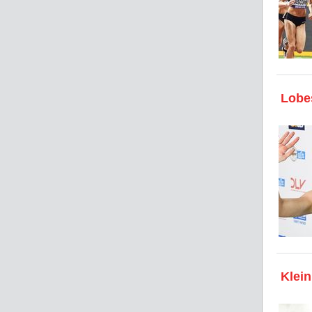
Lobes
Klei