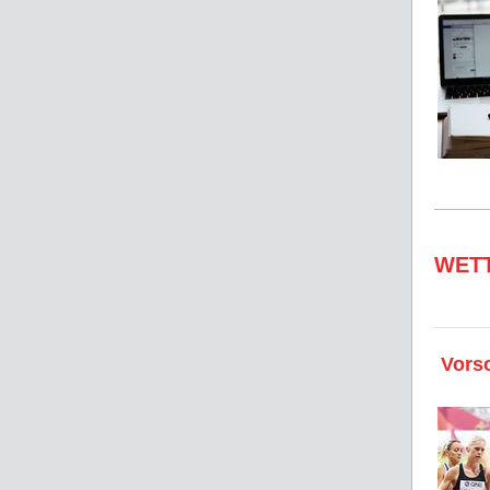
WET
Vors