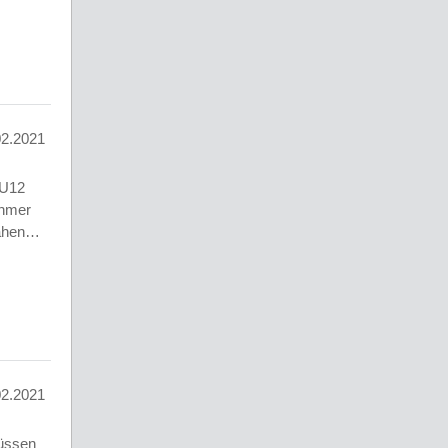
02.2021
 U12
nehmer
nahen…
02.2021
üssen