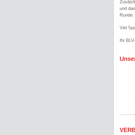
Zusätzl
und das
Runde.
Viel Sp
Ihr BLV
Unser
VER