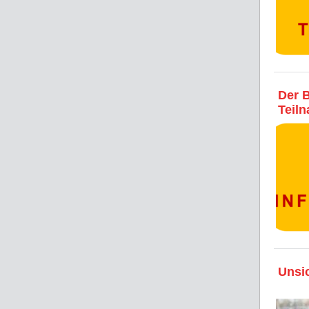
Der B
Teiln
Unsi