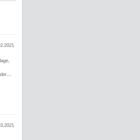
02.2021
lage,
e der…
03.2021