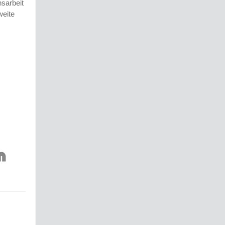
nsarbeit
weite