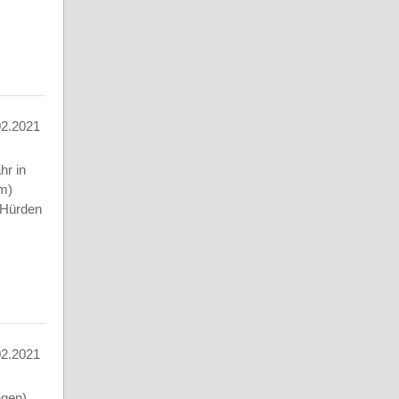
02.2021
hr in
m)
 Hürden
02.2021
ngen)