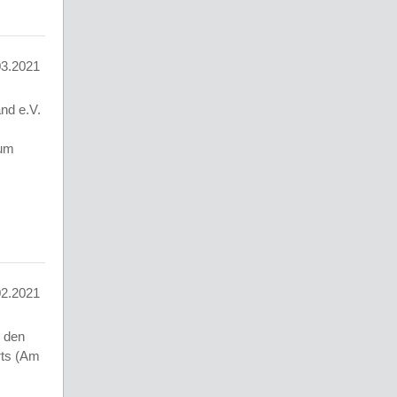
03.2021
and e.V.
zum
02.2021
 den
rts (Am