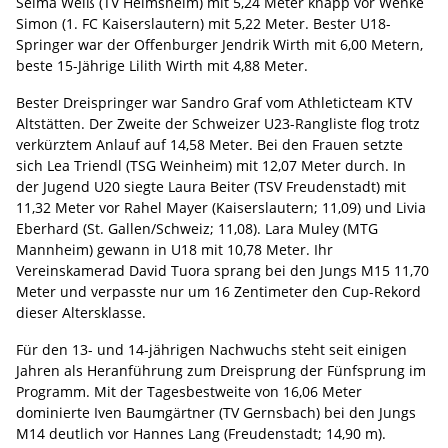
Selma Weiß (TV Helmsheim) mit 5,24 Meter knapp vor Wenke
Simon (1. FC Kaiserslautern) mit 5,22 Meter. Bester U18-
Springer war der Offenburger Jendrik Wirth mit 6,00 Metern,
beste 15-Jährige Lilith Wirth mit 4,88 Meter.
Bester Dreispringer war Sandro Graf vom Athleticteam KTV
Altstätten. Der Zweite der Schweizer U23-Rangliste flog trotz
verkürztem Anlauf auf 14,58 Meter. Bei den Frauen setzte
sich Lea Triendl (TSG Weinheim) mit 12,07 Meter durch. In
der Jugend U20 siegte Laura Beiter (TSV Freudenstadt) mit
11,32 Meter vor Rahel Mayer (Kaiserslautern; 11,09) und Livia
Eberhard (St. Gallen/Schweiz; 11,08). Lara Muley (MTG
Mannheim) gewann in U18 mit 10,78 Meter. Ihr
Vereinskamerad David Tuora sprang bei den Jungs M15 11,70
Meter und verpasste nur um 16 Zentimeter den Cup-Rekord
dieser Altersklasse.
Für den 13- und 14-jährigen Nachwuchs steht seit einigen
Jahren als Heranführung zum Dreisprung der Fünfsprung im
Programm. Mit der Tagesbestweite von 16,06 Meter
dominierte Iven Baumgärtner (TV Gernsbach) bei den Jungs
M14 deutlich vor Hannes Lang (Freudenstadt; 14,90 m).