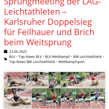
Sprungmeeting der LAG-
Leichtathleten –
Karlsruher Doppelsieg
für Feilhauer und Brich
beim Weitsprung
23.06.2025
BLV
Top-News BLV
BLV-Wettkampf
BW-Leichtathletik
Top-News BW-Leichtathletik
Wettkampfsport