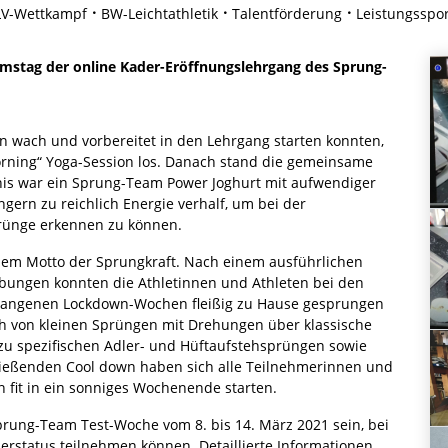
LV-Wettkampf
BW-Leichtathletik
Talentförderung
Leistungsspor
mstag der online Kader-Eröffnungslehrgang des Sprung-
n wach und vorbereitet in den Lehrgang starten konnten,
rning“ Yoga-Session los. Danach stand die gemeinsame
nis war ein Sprung-Team Power Joghurt mit aufwendiger
gern zu reichlich Energie verhalf, um bei der
prünge erkennen zu können.
 dem Motto der Sprungkraft. Nach einem ausführlichen
ungen konnten die Athletinnen und Athleten bei den
rgangenen Lockdown-Wochen fleißig zu Hause gesprungen
ch von kleinen Sprüngen mit Drehungen über klassische
 zu spezifischen Adler- und Hüftaufstehsprüngen sowie
ießenden Cool down haben sich alle Teilnehmerinnen und
 fit in ein sonniges Wochenende starten.
rung-Team Test-Woche vom 8. bis 14. März 2021 sein, bei
erstatus teilnehmen können. Detaillierte Informationen