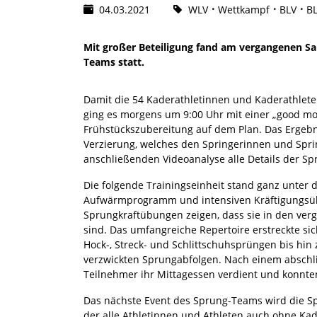
04.03.2021
WLV
Wettkampf
BLV
B
Mit großer Beteiligung fand am vergangenen Sa
Teams statt.
Damit die 54 Kaderathletinnen und Kaderathlete
ging es morgens um 9:00 Uhr mit einer „good mo
Frühstückszubereitung auf dem Plan. Das Ergeb
Verzierung, welches den Springerinnen und Sprin
anschließenden Videoanalyse alle Details der S
Die folgende Trainingseinheit stand ganz unter
Aufwärmprogramm und intensiven Kräftigungsüb
Sprungkraftübungen zeigen, dass sie in den ve
sind. Das umfangreiche Repertoire erstreckte si
Hock-, Streck- und Schlittschuhsprüngen bis hin
verzwickten Sprungabfolgen. Nach einem abschl
Teilnehmer ihr Mittagessen verdient und konnten
Das nächste Event des Sprung-Teams wird die Sp
der alle Athletinnen und Athleten auch ohne Kad