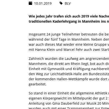
10.01.2019
BLV
Wie jedes Jahr trafen sich auch 2019 viele Na
traditionellen Kaderlehrgang in Mannheim ins n
Insgesamt 24 junge Teilnehmer betreuten die b
während der fünf Tage in Mannheim. Neben den
war auch dieses Mal wieder eine kleine Gruppe 
mit Hanna Klein und Marcel Fehr auch zwei Start
Zahlreich wurden die Laufweg am angrenzenden 
Mannheim, die direkt am Rhein liegt, bot auch d
Einheit mit Gymnastik und Kräftigung nachberei
den Weg zur Leichtathletik-Halle am Bundesstüt
der kommenden Hallen-Wettkämpfe wurde dort a
gearbeitet.
So stand in einer Einheit die allgemeine Athlet
eigenen Körpergewicht im Mittelpunkt der gut 2
Anleitung von Gina Dauberfeld zur Musik 20 Min
wurden auch mit einer Trainingseinheit zur Entw