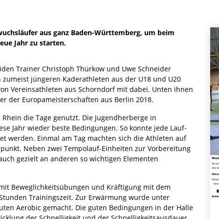
chwuchsläufer aus ganz Baden-Württemberg, um beim
eue Jahr zu starten.
eiden Trainer Christoph Thürkow und Uwe Schneider
 zumeist jüngeren Kaderathleten aus der U18 und U20
von Vereinsathleten aus Schorndorf mit dabei. Unten ihnen
er der Europameisterschaften aus Berlin 2018.
Rhein die Tage genutzt. Die Jugendherberge in
iese Jahr wieder beste Bedingungen. So konnte jede Lauf-
tet werden. Einmal am Tag machten sich die Athleten auf
zpunkt. Neben zwei Tempolauf-Einheiten zur Vorbereitung
uch gezielt an anderen so wichtigen Elementen
ik mit Beweglichkeitsübungen und Kräftigung mit dem
 Stunden Trainingszeit. Zur Erwärmung wurde unter
uten Aerobic gemacht. Die guten Bedingungen in der Halle
icklung der Schnelligkeit und der Schnelligkeitsausdauer