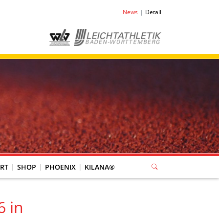
News
Detail
RT
SHOP
PHOENIX
KILANA®
6 in