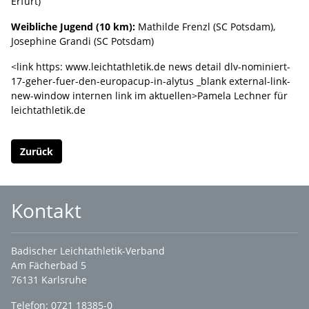
Erfurt)
Weibliche Jugend (10 km):
Mathilde Frenzl (SC Potsdam),
Josephine Grandi (SC Potsdam)
<link https: www.leichtathletik.de news detail dlv-nominiert-
17-geher-fuer-den-europacup-in-alytus _blank external-link-
new-window internen link im aktuellen>Pamela Lechner für
leichtathletik.de
Zurück
Kontakt
Badischer Leichtathletik-Verband
Am Fächerbad 5
76131 Karlsruhe
Telefon: 0721 18385-0