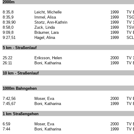
2000m
8:35,8
Leicht, Michelle
1999
TV 
8:35,9
Immel, Alisa
1999
TSG
8:39,90
Stortz, Ann-Kathrin
1999
TV 
8:58,0
Zuck, Linda
1999
TSV
9:09,8
Bräumer, Lara
1999
TV 
9:27,51
Hagel, Alina
1999
SCL
5 km - Straßenlauf
25:22
Eriksson, Helen
2000
TV 
26:11
Boni, Katharina
1999
TV 
10 km - Straßenlauf
1000m Bahngehen
7:42,56
Moser, Eva
2000
TV 
7:45,67
Boni, Katharina
1999
TV 
1 km Straßengehen
6:59
Moser, Eva
2000
TV 
7:44
Boni, Katharina
1999
TV 