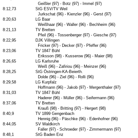
Geißler (97) - Botz (97) - Immel (97)
8:12,73
StG ESV/TV Weil
Jurkschat (96) - Kienzler (96) - Gerst (97)
8:20,63
LG Baar
Weißhaar (96) - Waller (96) - Bechheim (96)
8:21,13
TV Bretten
Pfeil (96) - Tossenberger (97) - Giesche (97)
8:22,95
DJK Villingen
Fricker (97) - Decker (97) - Pfeffer (96)
8:23,06
TV 1847 Bühl
Eriksson (98) - Kusserow (96) - Maier (98)
8:26,65
LG Karlsruhe
Weiß (96) - Zafiriou (96) - Meinzer (96)
8:28,25
StG Östringen-KA-Beierth.
Dolde (96) - Ziel (96) - Rolli (96)
8:29,58
LG Kurpfalz
Hoffmann (96) - Jakob (97) - Mergenthaler (97)
8:31,03
TV 1847 Bühl
Haderer (96) - Müller (96) - Seifermann (96)
8:37,06
TV Bretten
Krauß (98) - Britting (97) - Hergert (98)
8:40,9
TV 1899 Gengenbach
Hennig (96) - Päschke (96) - Edenhofner (96)
8:44,05
SV Waldkirch
Faller (97) - Schroeder (97) - Zimmermann (97)
8:48,1
StG Baden Enz