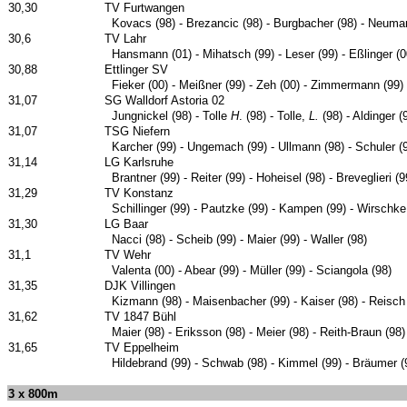
30,30
TV Furtwangen
Kovacs (98) - Brezancic (98) - Burgbacher (98) - Neuma
30,6
TV Lahr
Hansmann (01) - Mihatsch (99) - Leser (99) - Eßlinger (0
30,88
Ettlinger SV
Fieker (00) - Meißner (99) - Zeh (00) - Zimmermann (99)
31,07
SG Walldorf Astoria 02
Jungnickel (98) - Tolle
H
. (98) - Tolle,
L.
(98) - Aldinger (
31,07
TSG Niefern
Karcher (99) - Ungemach (99) - Ullmann (98) - Schuler (
31,14
LG Karlsruhe
Brantner (99) - Reiter (99) - Hoheisel (98) - Breveglieri (9
31,29
TV Konstanz
Schillinger (99) - Pautzke (99) - Kampen (99) - Wirschke
31,30
LG Baar
Nacci (98) - Scheib (99) - Maier (99) - Waller (98)
31,1
TV Wehr
Valenta (00) - Abear (99) - Müller (99) - Sciangola (98)
31,35
DJK Villingen
Kizmann (98) - Maisenbacher (99) - Kaiser (98) - Reisch
31,62
TV 1847 Bühl
Maier (98) - Eriksson (98) - Meier (98) - Reith-Braun (98)
31,65
TV Eppelheim
Hildebrand (99) - Schwab (98) - Kimmel (99) - Bräumer (
3 x 800m