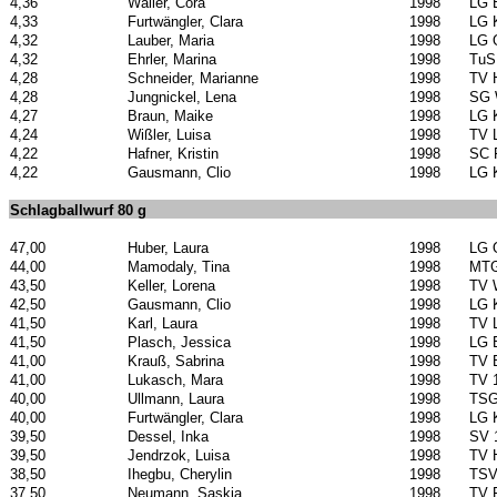
4,36
Waller, Cora
1998
LG 
4,33
Furtwängler, Clara
1998
LG 
4,32
Lauber, Maria
1998
LG 
4,32
Ehrler, Marina
1998
TuS
4,28
Schneider, Marianne
1998
TV 
4,28
Jungnickel, Lena
1998
SG W
4,27
Braun, Maike
1998
LG 
4,24
Wißler, Luisa
1998
TV 
4,22
Hafner, Kristin
1998
SC 
4,22
Gausmann, Clio
1998
LG 
Schlagballwurf 80 g
47,00
Huber, Laura
1998
LG 
44,00
Mamodaly, Tina
1998
MTG
43,50
Keller, Lorena
1998
TV 
42,50
Gausmann, Clio
1998
LG 
41,50
Karl, Laura
1998
TV 
41,50
Plasch, Jessica
1998
LG 
41,00
Krauß, Sabrina
1998
TV 
41,00
Lukasch, Mara
1998
TV 
40,00
Ullmann, Laura
1998
TSG
40,00
Furtwängler, Clara
1998
LG 
39,50
Dessel, Inka
1998
SV 
39,50
Jendrzok, Luisa
1998
TV 
38,50
Ihegbu, Cherylin
1998
TSV
37,50
Neumann, Saskia
1998
TV 