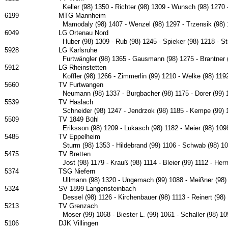
Keller (98) 1350 - Richter (98) 1309 - Wunsch (98) 1270 
6199
MTG Mannheim
Mamodaly (98) 1407 - Wenzel (98) 1297 - Trzensik (98) 11
6049
LG Ortenau Nord
Huber (98) 1309 - Rub (98) 1245 - Spieker (98) 1218 - S
5928
LG Karlsruhe
Furtwängler (98) 1365 - Gausmann (98) 1275 - Brantner (
5912
LG Rheinstetten
Koffler (98) 1266 - Zimmerlin (99) 1210 - Welke (98) 11
5660
TV Furtwangen
Neumann (98) 1337 - Burgbacher (98) 1175 - Dorer (99) 
5539
TV Haslach
Schneider (98) 1247 - Jendrzok (98) 1185 - Kempe (99) 11
5509
TV 1849 Bühl
Eriksson (98) 1209 - Lukasch (98) 1182 - Meier (98) 1098
5485
TV Eppelheim
Sturm (98) 1353 - Hildebrand (99) 1106 - Schwab (98) 1
5475
TV Bretten
Jost (98) 1179 - Krauß (98) 1114 - Bleier (99) 1112 - He
5374
TSG Niefern
Ullmann (98) 1320 - Ungemach (99) 1088 - Meißner (98) 
5324
SV 1899 Langensteinbach
Dessel (98) 1126 - Kirchenbauer (98) 1113 - Reinert (98)
5213
TV Grenzach
Moser (99) 1068 - Biester L. (99) 1061 - Schaller (98) 1
5106
DJK Villingen