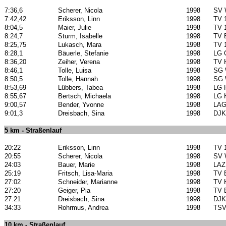
7:36,6
Scherer, Nicola
1998
SV 
7:42,42
Eriksson, Linn
1998
TV 
8:04,5
Maier, Julie
1998
TV 
8:24,7
Sturm, Isabelle
1998
TV 
8:25,75
Lukasch, Mara
1998
TV 
8:28,1
Bäuerle, Stefanie
1998
LG 
8:36,20
Zeiher, Verena
1998
TV 
8:46,1
Tolle, Luisa
1998
SG W
8:50,5
Tolle, Hannah
1998
SG W
8:53,69
Lübbers, Tabea
1998
LG 
8:55,67
Bertsch, Michaela
1998
LG 
9:00,57
Bender, Yvonne
1998
LAG
9:01,3
Dreisbach, Sina
1998
DJK 
5 km - Straßenlauf
20:22
Eriksson, Linn
1998
TV 
20:55
Scherer, Nicola
1998
SV 
24:03
Bauer, Marie
1998
LAZ
25:19
Fritsch, Lisa-Maria
1998
TV 
27:02
Schneider, Marianne
1998
TV 
27:20
Geiger, Pia
1998
TV 
27:21
Dreisbach, Sina
1998
DJK 
34:33
Rohrmus, Andrea
1998
TSV
10 km - Straßenlauf