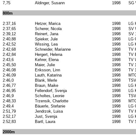
7,75
Aldinger, Susann
1998
SG W
800m
2:37,16
Hetzer, Marica
1998
LG 
2:37,65
Scherer, Nicola
1998
SV 
2:39,12
Reinert, Jana
1998
SV 
2:40,88
Spieker, Jule
1998
LG 
2:42,52
Wissing, Lea
1998
LG 
2:42,68
Schneider, Marianne
1998
TV 
2:42,84
Hergert, Helena
1998
TV 
2:43,6
Kehrer, Elena
1998
TV 
2:45,50
Maier, Julie
1998
TV 
2:46,08
Eriksson, Linn
1998
TV 
2:46,09
Lauth, Katarina
1998
MTG
2:46,0
Blank, Merle
1998
TSV
2:46,77
Braun, Maike
1998
LG 
2:46,95
Fellendorf, Svenja
1998
LG 
2:46,9
Scholtes, Leonie
1998
TSV
2:48,33
Trzensik, Charlotte
1998
MTG
2:49,4
Bäuerle, Stefanie
1998
LG 
2:51,79
Jendrzok, Luisa
1998
TV 
2:52,17
Just, Svenja
1998
LG 
2:52,83
Bartl, Laura
1998
TV 
2000m