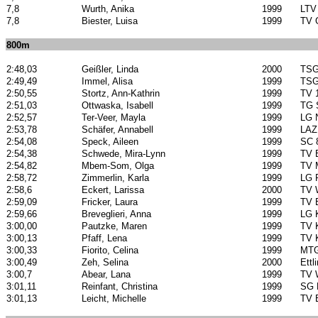
7,8
Wurth, Anika
1999
LTV
7,8
Biester, Luisa
1999
TV 
800m
2:48,03
Geißler, Linda
2000
TSG
2:49,49
Immel, Alisa
1999
TSG
2:50,55
Stortz, Ann-Kathrin
1999
TV 
2:51,03
Ottwaska, Isabell
1999
TG S
2:52,57
Ter-Veer, Mayla
1999
LG 
2:53,78
Schäfer, Annabell
1999
LAZ
2:54,08
Speck, Aileen
1999
SC 
2:54,38
Schwede, Mira-Lynn
1999
TV 
2:54,82
Mbem-Som, Olga
1999
TV 
2:58,72
Zimmerlin, Karla
1999
LG 
2:58,6
Eckert, Larissa
2000
TV 
2:59,09
Fricker, Laura
1999
TV 
2:59,66
Breveglieri, Anna
1999
LG 
3:00,00
Pautzke, Maren
1999
TV 
3:00,13
Pfaff, Lena
1999
TV 
3:00,33
Fiorito, Celina
1999
MTG
3:00,49
Zeh, Selina
2000
Ettl
3:00,7
Abear, Lana
1999
TV 
3:01,11
Reinfant, Christina
1999
SG 
3:01,13
Leicht, Michelle
1999
TV 