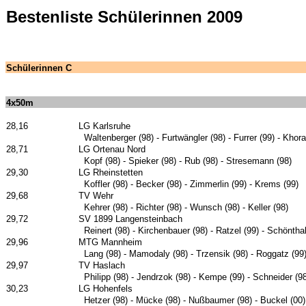
Bestenliste Schülerinnen 2009
Schülerinnen C
4x50m
28,16
LG Karlsruhe
Waltenberger (98) - Furtwängler (98) - Furrer (99) - Khor
28,71
LG Ortenau Nord
Kopf (98) - Spieker (98) - Rub (98) - Stresemann (98)
29,30
LG Rheinstetten
Koffler (98) - Becker (98) - Zimmerlin (99) - Krems (99)
29,68
TV Wehr
Kehrer (98) - Richter (98) - Wunsch (98) - Keller (98)
29,72
SV 1899 Langensteinbach
Reinert (98) - Kirchenbauer (98) - Ratzel (99) - Schönthal
29,96
MTG Mannheim
Lang (98) - Mamodaly (98) - Trzensik (98) - Roggatz (99
29,97
TV Haslach
Philipp (98) - Jendrzok (98) - Kempe (99) - Schneider (9
30,23
LG Hohenfels
Hetzer (98) - Mücke (98) - Nußbaumer (98) - Buckel (00)