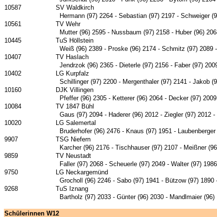
10587
SV Waldkirch
Hermann (97) 2264 - Sebastian (97) 2197 - Schweiger (96
10561
TV Wehr
Mutter (96) 2595 - Nussbaum (97) 2158 - Huber (96) 206
10445
TuS Höllstein
Weiß (96) 2389 - Proske (96) 2174 - Schmitz (97) 2089 -
10407
TV Haslach
Jendrzok (96) 2365 - Dieterle (97) 2156 - Faber (97) 20
10402
LG Kurpfalz
Schillinger (97) 2200 - Mergenthaler (97) 2141 - Jakob (
10160
DJK Villingen
Pfeffer (96) 2305 - Ketterer (96) 2064 - Decker (97) 2009
10084
TV 1847 Bühl
Gaus (97) 2094 - Haderer (96) 2012 - Ziegler (97) 2012 -
10020
LG Salemertal
Bruderhofer (96) 2476 - Knaus (97) 1951 - Laubenberger
9907
TSG Niefern
Karcher (96) 2176 - Tischhauser (97) 2107 - Meißner (96
9859
TV Neustadt
Faller (97) 2068 - Scheuerle (97) 2049 - Walter (97) 1986
9750
LG Neckargemünd
Grocholl (96) 2246 - Sabo (97) 1941 - Bützow (97) 1890
9268
TuS Iznang
Bartholz (97) 2033 - Günter (96) 2030 - Mandlmaier (96)
Schülerinnen W12