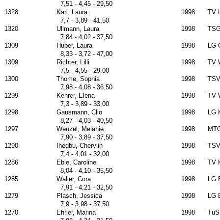
7,51 - 4,45 - 29,50
1328
Karl, Laura
1998
TV 
7,7 - 3,89 - 41,50
1320
Ullmann, Laura
1998
TSG
7,84 - 4,02 - 37,50
1309
Huber, Laura
1998
LG 
8,33 - 3,72 - 47,00
1309
Richter, Lilli
1998
TV 
7,5 - 4,55 - 29,00
1300
Thome, Sophia
1998
TSV
7,98 - 4,08 - 36,50
1299
Kehrer, Elena
1998
TV 
7,3 - 3,89 - 33,00
1298
Gausmann, Clio
1998
LG 
8,27 - 4,03 - 40,50
1297
Wenzel, Melanie
1998
MTG
7,90 - 3,89 - 37,50
1290
Ihegbu, Cherylin
1998
TSV
7,4 - 4,01 - 32,00
1286
Eble, Caroline
1998
TV 
8,04 - 4,10 - 35,50
1285
Waller, Cora
1998
LG 
7,91 - 4,21 - 32,50
1279
Plasch, Jessica
1998
LG 
7,9 - 3,98 - 37,50
1270
Ehrler, Marina
1998
TuS