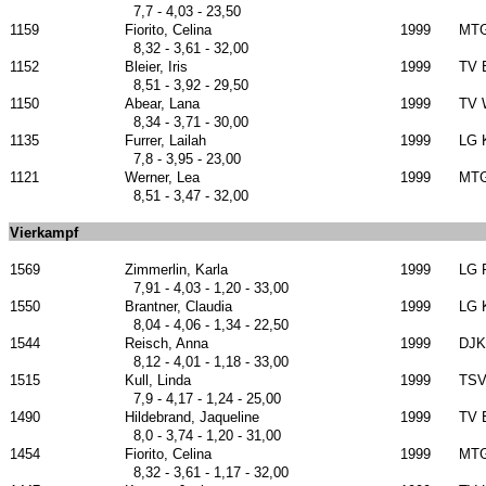
7,7 - 4,03 - 23,50
1159
Fiorito, Celina
1999
MTG
8,32 - 3,61 - 32,00
1152
Bleier, Iris
1999
TV 
8,51 - 3,92 - 29,50
1150
Abear, Lana
1999
TV 
8,34 - 3,71 - 30,00
1135
Furrer, Lailah
1999
LG 
7,8 - 3,95 - 23,00
1121
Werner, Lea
1999
MTG
8,51 - 3,47 - 32,00
Vierkampf
1569
Zimmerlin, Karla
1999
LG 
7,91 - 4,03 - 1,20 - 33,00
1550
Brantner, Claudia
1999
LG 
8,04 - 4,06 - 1,34 - 22,50
1544
Reisch, Anna
1999
DJK 
8,12 - 4,01 - 1,18 - 33,00
1515
Kull, Linda
1999
TSV
7,9 - 4,17 - 1,24 - 25,00
1490
Hildebrand, Jaqueline
1999
TV 
8,0 - 3,74 - 1,20 - 31,00
1454
Fiorito, Celina
1999
MTG
8,32 - 3,61 - 1,17 - 32,00