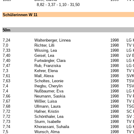
8,82 - 3,37 - 1,10 - 31,50
Schülerinnen W 11
50m
7,24
Waltenberger, Linnea
1998
LG 
7,0
Richter, Lilli
1998
TV 
7,33
Wissing, Lea
1998
LG 
7,40
Geisel, Lea
1998
LV B
7,40
Furtwängler, Clara
1998
LG 
7,47
Rub, Franziska
1998
LG 
7,3
Kehrer, Elena
1998
TV 
7,61
Mall, Alexa
1998
SVK
7,63
Scholtes, Leonie
1998
TSV
7,4
Ihegbu, Cherylin
1998
TSV
7,4
Nußbaumer, Eva
1998
LG 
7,66
Neumann, Saskia
1998
TV 
7,67
Wißler, Luisa
1998
TV 
7,68
Ullmann, Laura
1998
TSG
7,72
Hafner, Kristin
1998
SC 
7,72
Schönthaler, Lea
1998
SV 
7,73
Sturm, Isabelle
1998
TV 
7,74
Khorassani, Suhaila
1998
LG 
7,5
Wunsch, Alma
1998
TV 