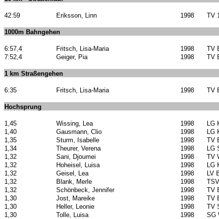
42:59
Eriksson, Linn
1998
TV 
1000m Bahngehen
6:57,4
Fritsch, Lisa-Maria
1998
TV 
7:52,4
Geiger, Pia
1998
TV 
1 km Straßengehen
6:35
Fritsch, Lisa-Maria
1998
TV 
Hochsprung
1,45
Wissing, Lea
1998
LG 
1,40
Gausmann, Clio
1998
LG 
1,35
Sturm, Isabelle
1998
TV 
1,34
Theurer, Verena
1998
LG 
1,32
Sani, Djoumei
1998
TV 
1,32
Hoheisel, Luisa
1998
LG 
1,32
Geisel, Lea
1998
LV B
1,32
Blank, Merle
1998
TSV
1,32
Schönbeck, Jennifer
1998
TV 
1,30
Jost, Mareike
1998
TV 
1,30
Heller, Leonie
1998
TV S
1,30
Tolle, Luisa
1998
SG W