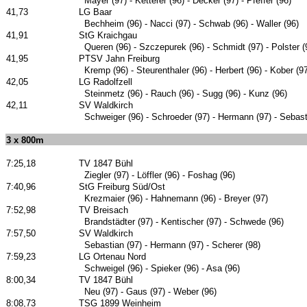
Mayer (97) - Ketterer (96) - Decker (97) - Pfeffer (96)
41,73
LG Baar
Bechheim (96) - Nacci (97) - Schwab (96) - Waller (96)
41,91
StG Kraichgau
Queren (96) - Szczepurek (96) - Schmidt (97) - Polster (
41,95
PTSV Jahn Freiburg
Kremp (96) - Steurenthaler (96) - Herbert (96) - Kober (9
42,05
LG Radolfzell
Steinmetz (96) - Rauch (96) - Sugg (96) - Kunz (96)
42,11
SV Waldkirch
Schweiger (96) - Schroeder (97) - Hermann (97) - Sebast
3 x 800m
7:25,18
TV 1847 Bühl
Ziegler (97) - Löffler (96) - Foshag (96)
7:40,96
StG Freiburg Süd/Ost
Krezmaier (96) - Hahnemann (96) - Breyer (97)
7:52,98
TV Breisach
Brandstädter (97) - Kentischer (97) - Schwede (96)
7:57,50
SV Waldkirch
Sebastian (97) - Hermann (97) - Scherer (98)
7:59,23
LG Ortenau Nord
Schweigel (96) - Spieker (96) - Asa (96)
8:00,34
TV 1847 Bühl
Neu (97) - Gaus (97) - Weber (96)
8:08,73
TSG 1899 Weinheim