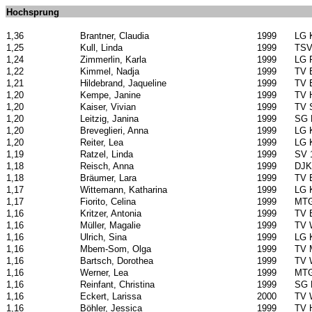
Hochsprung
1,36
Brantner, Claudia
1999
LG 
1,25
Kull, Linda
1999
TSV
1,24
Zimmerlin, Karla
1999
LG 
1,22
Kimmel, Nadja
1999
TV 
1,21
Hildebrand, Jaqueline
1999
TV 
1,20
Kempe, Janine
1999
TV 
1,20
Kaiser, Vivian
1999
TV 
1,20
Leitzig, Janina
1999
SG 
1,20
Breveglieri, Anna
1999
LG 
1,20
Reiter, Lea
1999
LG 
1,19
Ratzel, Linda
1999
SV 
1,18
Reisch, Anna
1999
DJK 
1,18
Bräumer, Lara
1999
TV 
1,17
Wittemann, Katharina
1999
LG 
1,17
Fiorito, Celina
1999
MTG
1,16
Kritzer, Antonia
1999
TV 
1,16
Müller, Magalie
1999
TV 
1,16
Ulrich, Sina
1999
LG 
1,16
Mbem-Som, Olga
1999
TV 
1,16
Bartsch, Dorothea
1999
TV 
1,16
Werner, Lea
1999
MTG
1,16
Reinfant, Christina
1999
SG 
1,16
Eckert, Larissa
2000
TV 
1,16
Böhler, Jessica
1999
TV 