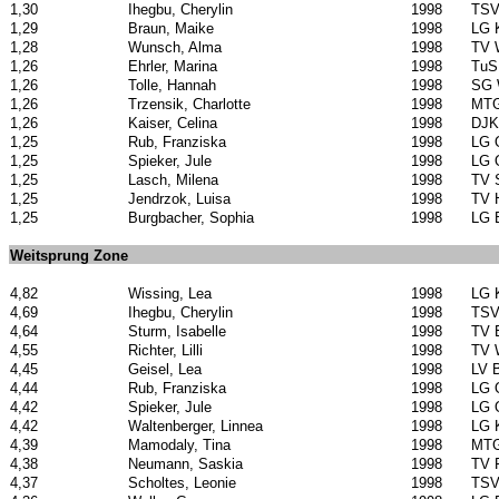
1,30
Ihegbu, Cherylin
1998
TSV
1,29
Braun, Maike
1998
LG 
1,28
Wunsch, Alma
1998
TV 
1,26
Ehrler, Marina
1998
TuS
1,26
Tolle, Hannah
1998
SG W
1,26
Trzensik, Charlotte
1998
MTG
1,26
Kaiser, Celina
1998
DJK 
1,25
Rub, Franziska
1998
LG 
1,25
Spieker, Jule
1998
LG 
1,25
Lasch, Milena
1998
TV S
1,25
Jendrzok, Luisa
1998
TV 
1,25
Burgbacher, Sophia
1998
LG 
Weitsprung Zone
4,82
Wissing, Lea
1998
LG 
4,69
Ihegbu, Cherylin
1998
TSV
4,64
Sturm, Isabelle
1998
TV 
4,55
Richter, Lilli
1998
TV 
4,45
Geisel, Lea
1998
LV B
4,44
Rub, Franziska
1998
LG 
4,42
Spieker, Jule
1998
LG 
4,42
Waltenberger, Linnea
1998
LG 
4,39
Mamodaly, Tina
1998
MTG
4,38
Neumann, Saskia
1998
TV 
4,37
Scholtes, Leonie
1998
TSV