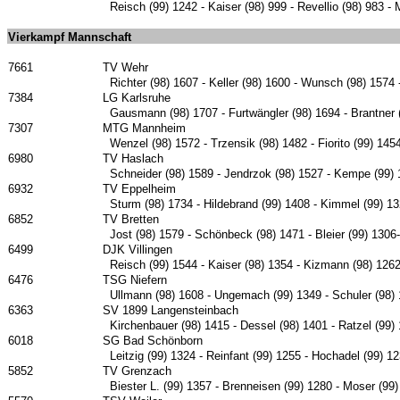
Reisch (99) 1242 - Kaiser (98) 999 - Revellio (98) 983 
Vierkampf Mannschaft
7661
TV Wehr
Richter (98) 1607 - Keller (98) 1600 - Wunsch (98) 1574 
7384
LG Karlsruhe
Gausmann (98) 1707 - Furtwängler (98) 1694 - Brantner 
7307
MTG Mannheim
Wenzel (98) 1572 - Trzensik (98) 1482 - Fiorito (99) 145
6980
TV Haslach
Schneider (98) 1589 - Jendrzok (98) 1527 - Kempe (99) 1
6932
TV Eppelheim
Sturm (98) 1734 - Hildebrand (99) 1408 - Kimmel (99) 1
6852
TV Bretten
Jost (98) 1579 - Schönbeck (98) 1471 - Bleier (99) 1306-
6499
DJK Villingen
Reisch (99) 1544 - Kaiser (98) 1354 - Kizmann (98) 1262
6476
TSG Niefern
Ullmann (98) 1608 - Ungemach (99) 1349 - Schuler (98) 
6363
SV 1899 Langensteinbach
Kirchenbauer (98) 1415 - Dessel (98) 1401 - Ratzel (99)
6018
SG Bad Schönborn
Leitzig (99) 1324 - Reinfant (99) 1255 - Hochadel (99) 1
5852
TV Grenzach
Biester L. (99) 1357 - Brenneisen (99) 1280 - Moser (99) 