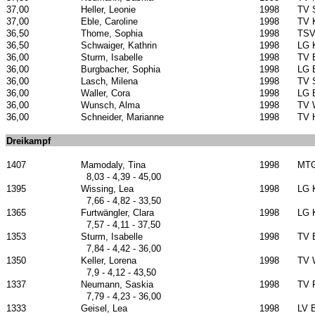
37,00
Heller, Leonie
1998
TV S
37,00
Eble, Caroline
1998
TV 
36,50
Thome, Sophia
1998
TSV
36,50
Schwaiger, Kathrin
1998
LG 
36,00
Sturm, Isabelle
1998
TV 
36,00
Burgbacher, Sophia
1998
LG 
36,00
Lasch, Milena
1998
TV S
36,00
Waller, Cora
1998
LG 
36,00
Wunsch, Alma
1998
TV 
36,00
Schneider, Marianne
1998
TV 
Dreikampf
1407
Mamodaly, Tina
1998
MTG
8,03 - 4,39 - 45,00
1395
Wissing, Lea
1998
LG 
7,66 - 4,82 - 33,50
1365
Furtwängler, Clara
1998
LG 
7,57 - 4,11 - 37,50
1353
Sturm, Isabelle
1998
TV 
7,84 - 4,42 - 36,00
1350
Keller, Lorena
1998
TV 
7,9 - 4,12 - 43,50
1337
Neumann, Saskia
1998
TV 
7,79 - 4,23 - 36,00
1333
Geisel, Lea
1998
LV B