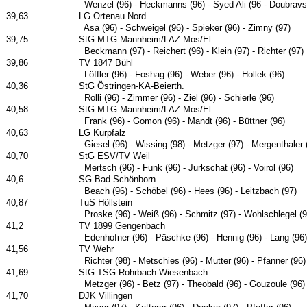
Wenzel (96) - Heckmanns (96) - Syed Ali (96 - Doubravs
39,63
LG Ortenau Nord
Asa (96) - Schweigel (96) - Spieker (96) - Zimny (97)
39,75
StG MTG Mannheim/LAZ Mos/El
Beckmann (97) - Reichert (96) - Klein (97) - Richter (97)
39,86
TV 1847 Bühl
Löffler (96) - Foshag (96) - Weber (96) - Hollek (96)
40,36
StG Östringen-KA-Beierth.
Rolli (96) - Zimmer (96) - Ziel (96) - Schierle (96)
40,58
StG MTG Mannheim/LAZ Mos/El
Frank (96) - Gomon (96) - Mandt (96) - Büttner (96)
40,63
LG Kurpfalz
Giesel (96) - Wissing (98) - Metzger (97) - Mergenthaler 
40,70
StG ESV/TV Weil
Mertsch (96) - Funk (96) - Jurkschat (96) - Voirol (96)
40,6
SG Bad Schönborn
Beach (96) - Schöbel (96) - Hees (96) - Leitzbach (97)
40,87
TuS Höllstein
Proske (96) - Weiß (96) - Schmitz (97) - Wohlschlegel (9
41,2
TV 1899 Gengenbach
Edenhofner (96) - Päschke (96) - Hennig (96) - Lang (96)
41,56
TV Wehr
Richter (98) - Metschies (96) - Mutter (96) - Pfanner (96)
41,69
StG TSG Rohrbach-Wiesenbach
Metzger (96) - Betz (97) - Theobald (96) - Gouzoule (96)
41,70
DJK Villingen