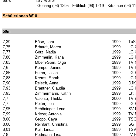
5570
TSV Weiler
Gehring (98) 1395 - Fröhlich (98) 1219 - Kitschun (98) 
Schülerinnen W10
50m
7,39
Bäse, Lara
1999
TuS
7,75
Erhardt, Maren
1999
LG 
7,77
Götz, Nadja
1999
LG 
7,80
Zimmerlin, Karla
1999
LG 
7,83
Mbem-Som, Olga
1999
TV 
7,6
Kempe, Janine
1999
TV 
7,85
Furrer, Lailah
1999
LG 
7,88
Krems, Sarah
1999
LG 
7,90
Reisch, Anna
1999
DJK 
7,93
Brantner, Claudia
1999
LG 
7,93
Zimmermann, Katrin
1999
Ettl
7,7
Valenta, Thekla
2000
TV 
7,7
Reiter, Lea
1999
LG 
7,95
Schöninger, Lena
1999
SV 
7,99
Kritzer, Antonia
1999
TV 
8,00
Gropp, Caya
1999
TSG
8,00
Reinfant, Christina
1999
SG 
8,01
Kull, Linda
1999
TSV
7,8
Redmann, Lisa
1999
LV 