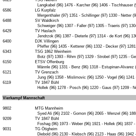
Langkabel (96) 1476 - Karcher (96) 1406 - Tischhauser (
6586
LG Kurpfalz
Mergenthaler (97) 1351 - Schillinger (97) 1330 - Netter 
6488
SV Waldkirch
Schweiger (96) 1307 - Faller (97) 1305 - Traeris (97) 13
6429
TV Haslach
Jendrzok (96) 1387 - Dieterle (97) 1314 - de Kort (96) 
6400
DJK Villingen
Pfeffer (96) 1435 - Ketterer (96) 1332 - Decker (97) 1281
6343
TSG 1862 Weinheim
Botz (97) 1393 - Rihm (97) 1329 - Strobel (97) 1235 - Gei
6150
ETSV Offenburg
Männle (96) 1331 - Benz (96) 1318 - Estupinan-Alvarez (
6121
TV Grenzach
Jung (96) 1358 - Mislimovic (96) 1250 - Vogel (96) 1241
6119
TV 1847 Bühl
Hollek (96) 1278 - Posch (96) 1220 - Gaus (97) 1209 - N
Vierkampf Mannschaft
9802
MTG Mannheim
Syed Ali (96) 2102 - Gomon (96) 2065 - Wenzel (96) 1884
9209
TV 1847 Bühl
Foshag (96) 1973 - Weber (96) 1921 - Hollek (96) 1837 - 
9031
TG Ötigheim
Diebold (96) 2130 - Klebsch (96) 2123 - Haas (96) 1942 