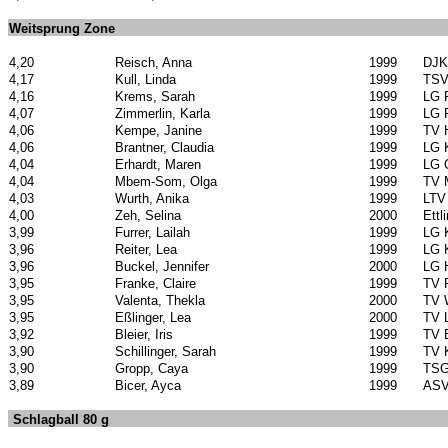
Weitsprung Zone
4,20
Reisch, Anna
1999
DJK 
4,17
Kull, Linda
1999
TSV
4,16
Krems, Sarah
1999
LG 
4,07
Zimmerlin, Karla
1999
LG 
4,06
Kempe, Janine
1999
TV 
4,06
Brantner, Claudia
1999
LG 
4,04
Erhardt, Maren
1999
LG 
4,04
Mbem-Som, Olga
1999
TV 
4,03
Wurth, Anika
1999
LTV
4,00
Zeh, Selina
2000
Ettl
3,99
Furrer, Lailah
1999
LG 
3,96
Reiter, Lea
1999
LG 
3,96
Buckel, Jennifer
2000
LG 
3,95
Franke, Claire
1999
TV 
3,95
Valenta, Thekla
2000
TV 
3,95
Eßlinger, Lea
2000
TV 
3,92
Bleier, Iris
1999
TV 
3,90
Schillinger, Sarah
1999
TV 
3,90
Gropp, Caya
1999
TSG
3,89
Bicer, Ayca
1999
ASV
Schlagball 80 g