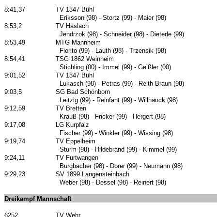
8:41,37
TV 1847 Bühl
Eriksson (98) - Stortz (99) - Maier (98)
8:53,2
TV Haslach
Jendrzok (98) - Schneider (98) - Dieterle (99)
8:53,49
MTG Mannheim
Fiorito (99) - Lauth (98) - Trzensik (98)
8:54,41
TSG 1862 Weinheim
Stichling (00) - Immel (99) - Geißler (00)
9:01,52
TV 1847 Bühl
Lukasch (98) - Petras (99) - Reith-Braun (98)
9:03,5
SG Bad Schönborn
Leitzig (99) - Reinfant (99) - Willhauck (98)
9:12,59
TV Bretten
Krauß (98) - Fricker (99) - Hergert (98)
9:17,08
LG Kurpfalz
Fischer (99) - Winkler (99) - Wissing (98)
9:19,74
TV Eppelheim
Sturm (98) - Hildebrand (99) - Kimmel (99)
9:24,11
TV Furtwangen
Burgbacher (98) - Dorer (99) - Neumann (98)
9:29,23
SV 1899 Langensteinbach
Weber (98) - Dessel (98) - Reinert (98)
Dreikampf Mannschaft
6252
TV Wehr