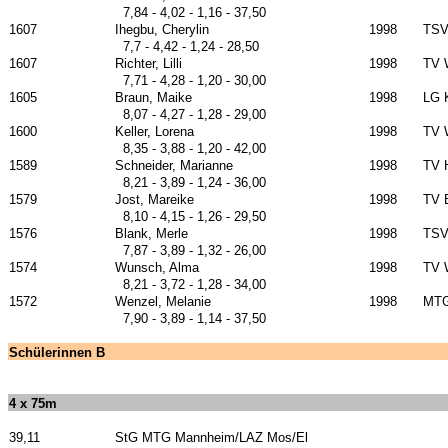
7,84 - 4,02 - 1,16 - 37,50
1607
Ihegbu, Cherylin
1998
TSV
7,7 - 4,42 - 1,24 - 28,50
1607
Richter, Lilli
1998
TV 
7,71 - 4,28 - 1,20 - 30,00
1605
Braun, Maike
1998
LG 
8,07 - 4,27 - 1,28 - 29,00
1600
Keller, Lorena
1998
TV 
8,35 - 3,88 - 1,20 - 42,00
1589
Schneider, Marianne
1998
TV 
8,21 - 3,89 - 1,24 - 36,00
1579
Jost, Mareike
1998
TV 
8,10 - 4,15 - 1,26 - 29,50
1576
Blank, Merle
1998
TSV
7,87 - 3,89 - 1,32 - 26,00
1574
Wunsch, Alma
1998
TV 
8,21 - 3,72 - 1,28 - 34,00
1572
Wenzel, Melanie
1998
MTG
7,90 - 3,89 - 1,14 - 37,50
Schülerinnen B
4 x 75m
39,11
StG MTG Mannheim/LAZ Mos/El