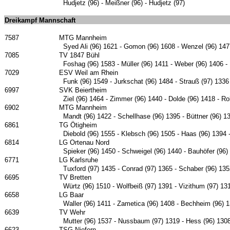
Hudjetz (96) - Meißner (96) - Hudjetz (97)
Dreikampf Mannschaft
7587
MTG Mannheim
Syed Ali (96) 1621 - Gomon (96) 1608 - Wenzel (96) 1477
7085
TV 1847 Bühl
Foshag (96) 1583 - Müller (96) 1411 - Weber (96) 1406 - 
7029
ESV Weil am Rhein
Funk (96) 1549 - Jurkschat (96) 1484 - Strauß (97) 1336 
6997
SVK Beiertheim
Ziel (96) 1464 - Zimmer (96) 1440 - Dolde (96) 1418 - Rol
6902
MTG Mannheim
Mandt (96) 1422 - Schellhase (96) 1395 - Büttner (96) 13
6861
TG Ötigheim
Diebold (96) 1555 - Klebsch (96) 1505 - Haas (96) 1394 
6814
LG Ortenau Nord
Spieker (96) 1450 - Schweigel (96) 1440 - Bauhöfer (96)
6771
LG Karlsruhe
Tuxford (97) 1435 - Conrad (97) 1365 - Schaber (96) 135
6695
TV Bretten
Würtz (96) 1510 - Wolfbeiß (97) 1391 - Vizithum (97) 131
6658
LG Baar
Waller (96) 1411 - Zametica (96) 1408 - Bechheim (96) 
6639
TV Wehr
Mutter (96) 1537 - Nussbaum (97) 1319 - Hess (96) 1308
6623
TSG Niefern