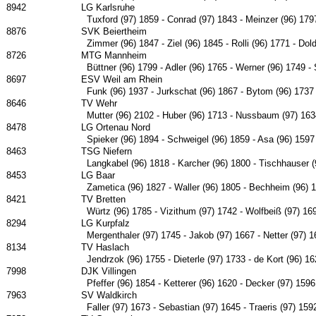
8942
LG Karlsruhe
Tuxford (97) 1859 - Conrad (97) 1843 - Meinzer (96) 179
8876
SVK Beiertheim
Zimmer (96) 1847 - Ziel (96) 1845 - Rolli (96) 1771 - Dol
8726
MTG Mannheim
Büttner (96) 1799 - Adler (96) 1765 - Werner (96) 1749 -
8697
ESV Weil am Rhein
Funk (96) 1937 - Jurkschat (96) 1867 - Bytom (96) 1737
8646
TV Wehr
Mutter (96) 2102 - Huber (96) 1713 - Nussbaum (97) 163
8478
LG Ortenau Nord
Spieker (96) 1894 - Schweigel (96) 1859 - Asa (96) 1597
8463
TSG Niefern
Langkabel (96) 1818 - Karcher (96) 1800 - Tischhauser (
8453
LG Baar
Zametica (96) 1827 - Waller (96) 1805 - Bechheim (96) 1
8421
TV Bretten
Würtz (96) 1785 - Vizithum (97) 1742 - Wolfbeiß (97) 1693
8294
LG Kurpfalz
Mergenthaler (97) 1745 - Jakob (97) 1667 - Netter (97) 
8134
TV Haslach
Jendrzok (96) 1755 - Dieterle (97) 1733 - de Kort (96) 
7998
DJK Villingen
Pfeffer (96) 1854 - Ketterer (96) 1620 - Decker (97) 159
7963
SV Waldkirch
Faller (97) 1673 - Sebastian (97) 1645 - Traeris (97) 15