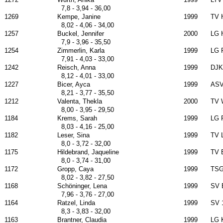
7,8 - 3,94 - 36,00
1269
Kempe, Janine
1999
TV 
8,02 - 4,06 - 34,00
1257
Buckel, Jennifer
2000
LG 
7,9 - 3,96 - 35,50
1254
Zimmerlin, Karla
1999
LG 
7,91 - 4,03 - 33,00
1242
Reisch, Anna
1999
DJK 
8,12 - 4,01 - 33,00
1227
Bicer, Ayca
1999
ASV
8,21 - 3,77 - 35,50
1212
Valenta, Thekla
2000
TV 
8,00 - 3,95 - 29,50
1184
Krems, Sarah
1999
LG 
8,03 - 4,16 - 25,00
1182
Leser, Sina
1999
TV 
8,0 - 3,72 - 32,00
1175
Hildebrand, Jaqueline
1999
TV 
8,0 - 3,74 - 31,00
1172
Gropp, Caya
1999
TSG
8,02 - 3,82 - 27,50
1168
Schöninger, Lena
1999
SV 
7,96 - 3,76 - 27,00
1164
Ratzel, Linda
1999
SV 
8,3 - 3,83 - 32,00
1163
Brantner, Claudia
1999
LG 