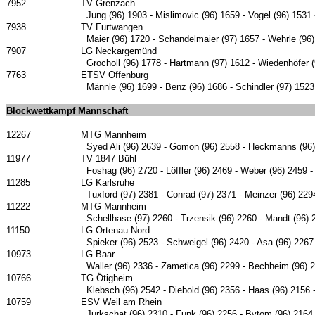
7952
TV Grenzach
Jung (96) 1903 - Mislimovic (96) 1659 - Vogel (96) 153
7938
TV Furtwangen
Maier (96) 1720 - Schandelmaier (97) 1657 - Wehrle (96)
7907
LG Neckargemünd
Grocholl (96) 1778 - Hartmann (97) 1612 - Wiedenhöfer (
7763
ETSV Offenburg
Männle (96) 1699 - Benz (96) 1686 - Schindler (97) 152
Blockwettkampf Mannschaft
12267
MTG Mannheim
Syed Ali (96) 2639 - Gomon (96) 2558 - Heckmanns (96)
11977
TV 1847 Bühl
Foshag (96) 2720 - Löffler (96) 2469 - Weber (96) 2459 - 
11285
LG Karlsruhe
Tuxford (97) 2381 - Conrad (97) 2371 - Meinzer (96) 229
11222
MTG Mannheim
Schellhase (97) 2260 - Trzensik (96) 2260 - Mandt (96) 
11150
LG Ortenau Nord
Spieker (96) 2523 - Schweigel (96) 2420 - Asa (96) 2267
10973
LG Baar
Waller (96) 2336 - Zametica (96) 2299 - Bechheim (96) 
10766
TG Ötigheim
Klebsch (96) 2542 - Diebold (96) 2356 - Haas (96) 2156 -
10759
ESV Weil am Rhein
Jurkschat (96) 2310 - Funk (96) 2256 - Bytom (96) 2164 -