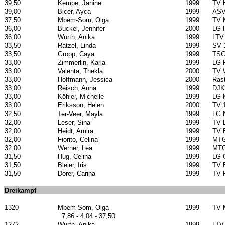
39,50
Kempe, Janine
1999
TV 
39,00
Bicer, Ayca
1999
ASV
37,50
Mbem-Som, Olga
1999
TV 
36,00
Buckel, Jennifer
2000
LG 
36,00
Wurth, Anika
1999
LTV
33,50
Ratzel, Linda
1999
SV 
33,50
Gropp, Caya
1999
TSG
33,00
Zimmerlin, Karla
1999
LG 
33,00
Valenta, Thekla
2000
TV 
33,00
Hoffmann, Jessica
2000
Rast
33,00
Reisch, Anna
1999
DJK 
33,00
Köhler, Michelle
1999
LG 
33,00
Eriksson, Helen
2000
TV 
32,50
Ter-Veer, Mayla
1999
LG 
32,00
Leser, Sina
1999
TV 
32,00
Heidt, Amira
1999
TV 
32,00
Fiorito, Celina
1999
MTG
32,00
Werner, Lea
1999
MTG
31,50
Hug, Celina
1999
LG 
31,50
Bleier, Iris
1999
TV 
31,50
Dorer, Carina
1999
TV 
Dreikampf
1320
Mbem-Som, Olga
1999
TV 
7,86 - 4,04 - 37,50
1272
Wurth, Anika
1999
LTV